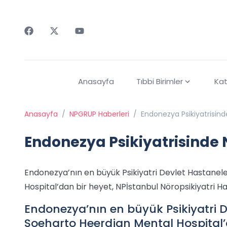
Faceebok
Twitter
Youtube
Anasayfa
Tıbbi Birimler
Kat
Anasayfa
/
NPGRUP Haberleri
/
Endonezya Psikiyatrisin
Endonezya Psikiyatrisinde
Endonezya’nın en büyük Psikiyatri Devlet Hastanele
Hospital’dan bir heyet, NPİstanbul Nöropsikiyatri Has
Endonezya’nın en büyük Psikiyatri D
Soeharto Heerdjan Mental Hospital’