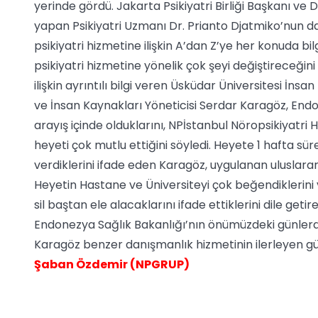
yerinde gördü. Jakarta Psikiyatri Birliği Başkanı ve 
yapan Psikiyatri Uzmanı Dr. Prianto Djatmiko’nun d
psikiyatri hizmetine ilişkin A’dan Z’ye her konuda bilg
psikiyatri hizmetine yönelik çok şeyi değiştireceğini
ilişkin ayrıntılı bilgi veren Üsküdar Üniversitesi İn
ve İnsan Kaynakları Yöneticisi Serdar Karagöz, Endon
arayış içinde olduklarını, NPİstanbul Nöropsikiyatr
heyeti çok mutlu ettiğini söyledi. Heyete 1 hafta sür
verdiklerini ifade eden Karagöz, uygulanan uluslarar
Heyetin Hastane ve Üniversiteyi çok beğendiklerini v
sil baştan ele alacaklarını ifade ettiklerini dile get
Endonezya Sağlık Bakanlığı’nın önümüzdeki günlerde 
Karagöz benzer danışmanlık hizmetinin ilerleyen gün
Şaban Özdemir (NPGRUP)