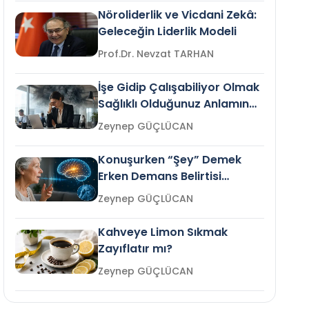
Nöroliderlik ve Vicdani Zekâ:
Geleceğin Liderlik Modeli
Prof.Dr. Nevzat TARHAN
İşe Gidip Çalışabiliyor Olmak
Sağlıklı Olduğunuz Anlamına
Gelir mi?
Zeynep GÜÇLÜCAN
Konuşurken “Şey” Demek
Erken Demans Belirtisi
Olabilir mi?
Zeynep GÜÇLÜCAN
Kahveye Limon Sıkmak
Zayıflatır mı?
Zeynep GÜÇLÜCAN