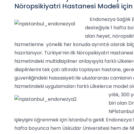
Nöropsikiyatri Hastanesi Modeli için 
Endonezya Sağlık B
desteğiyle 1 hafta b
alan heyet, nöropsiki
hizmetlerine yönelik her konuda ayrıntılı olarak bil
hazırlanıyor. Türkiye’nin ilk Nöropsikiyatri Hastanes
hizmetindeki multidisipliner anlayışıyla farklı ülkeler
disiplinlerini tek çatı altında toplayan hastane, ger
güvenliğindeki hassasiyeti ile uluslararası camianın 
hizmetindeki uygulamaları farklı ülkelerce model o
yıllık, 300
biri olan D
NPİstanbul
işleyişini öğrenmek için İstanbul’a geldi. Endonezya S
hafta boyunca hem Üsküdar Üniversitesi hem de NPİ