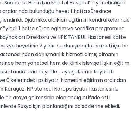
Dr. Soeharto Heerdjan Mental Hospital’ın yöneticiliğini
a aralarında bulunduğu heyet 1 hafta süresince
ilendirildi. Djatmiko, aldıkları eğitimin kendi ülkelerinde
 söyledi. 1 hafta süren eğitim ve sertifika programına
san kaynakları Direktörü ve NPISTANBUL Hastanesi Kalite
ezya heyetinin 2 yıldır bu danışmanlık hizmeti için bir
i Hastanesi’nden danışmanlık hizmeti almış olmanın
esince hem yönetsel hem de klinik işleyişe ilişkin eğitim
ası standartları heyetle paylaştıklarını kaydetti.
e ülkelerindeki psikiyatri hizmetini eğitimin ardından
iren Karagöz, NPİstanbul Nöropsikiyatri Hastanesi ile
bir araya gelmesinin planlandığını ifade etti.
lerde Rusya için planlandığını da sözlerine ekledi.