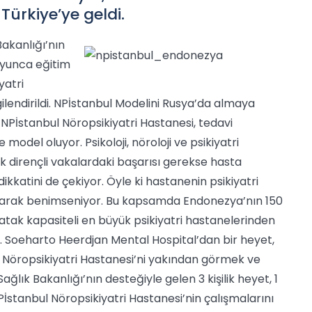
Türkiye’ye geldi.
akanlığı’nın
oyunca eğitim
yatri
gilendirildi. NPİstanbul Modelini Rusya’da almaya
i NPİstanbul Nöropsikiyatri Hastanesi, tedavi
e model oluyor. Psikoloji, nöroloji ve psikiyatri
ek dirençli vakalardaki başarısı gerekse hasta
dikkatini de çekiyor. Öyle ki hastanenin psikiyatri
larak benimseniyor.
Bu kapsamda Endonezya’nın 150
 yatak kapasiteli en büyük psikiyatri hastanelerinden
r. Soeharto Heerdjan Mental Hospital’dan bir heyet,
 Nöropsikiyatri Hastanesi’ni yakından görmek ve
ağlık Bakanlığı’nın desteğiyle gelen 3 kişilik heyet, 1
stanbul Nöropsikiyatri Hastanesi’nin çalışmalarını