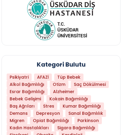
Kategori Bulutu
Psikiyatri
AFAZİ
Tüp Bebek
Alkol Bağımlılığı
Otizm
Saç Dökülmesi
Esrar Bağımlılığı
Alzheimer
Bebek Gelişimi
Kokain Bağımlılığı
Baş Ağrıları
Stres
Kumar Bağımlılığı
Daha Az Protein Tüketmek Yaşlanmayı Yava
Demans
Depresyon
Sanal Bağımlılık
Migren
Opiat Bağımlılığı
Parkinson
Kadın Hastalıkları
Sigara Bağımlılığı