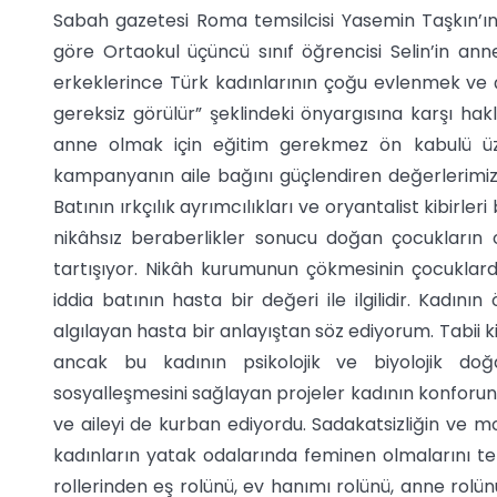
Sabah gazetesi Roma temsilcisi Yasemin Taşkın’ı
göre Ortaokul üçüncü sınıf öğrencisi Selin’in an
erkeklerince Türk kadınlarının çoğu evlenmek ve ç
gereksiz görülür” şeklindeki önyargısına karşı hak
anne olmak için eğitim gerekmez ön kabulü üze
kampanyanın aile bağını güçlendiren değerlerimiz
Batının ırkçılık ayrımcılıkları ve oryantalist kibirl
nikâhsız beraberlikler sonucu doğan çocukların o
tartışıyor. Nikâh kurumunun çökmesinin çocuklard
iddia batının hasta bir değeri ile ilgilidir. Kadın
algılayan hasta bir anlayıştan söz ediyorum. Tabii k
ancak bu kadının psikolojik ve biyolojik doğa
sosyalleşmesini sağlayan projeler kadının konforun
ve aileyi de kurban ediyordu. Sadakatsizliğin ve
kadınların yatak odalarında feminen olmalarını t
rollerinden eş rolünü, ev hanımı rolünü, anne rolünü 