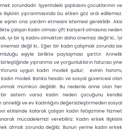
mek zorundadır. İşyerindeki şapkasını çocuklarının ve
te ilişkinin yıpranmasında bu etken göz ardı edilemez.
 eşinin ona yardım etmesini istemesi gereklidir. Aksi
irlikte çalışan kadın olması çift kariyerli olmasına neden
, iyi bir iş kadını olmaktan daha önemsiz değil ki… İyi
a önemsiz değil ki… Eğer bir kadın çalışmak zorunda ise
uluğu eşiyle birlikte paylaşması şarttır. Annelik
ği birleştiğinde yıpranma ve yorgunlukların faturası yine
onforuna uygun kadın modeli şudur; evinin hanımı,
kadın modeli. Banka hesabı ve sosyal güvencesi olan
avunmak mümkün değildir. Bu nedenle anne olan her
ı bir sistem varsa kadın neden çocuğunu kendisi
anneliği ve ev kadınlığını değersizleştirmeden sosyal
şının etkisinde kalarak çalışan kadın fetişizmine hizmet
arak mücadelemizi verebiliriz. Kadın erkek ilişkisini
örnek almak zorunda değiliz. Bunun yerine kadın erkek