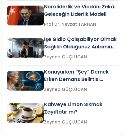
Nöroliderlik ve Vicdani Zekâ:
Geleceğin Liderlik Modeli
Prof.Dr. Nevzat TARHAN
İşe Gidip Çalışabiliyor Olmak
Sağlıklı Olduğunuz Anlamına
Gelir mi?
Zeynep GÜÇLÜCAN
Konuşurken “Şey” Demek
Erken Demans Belirtisi
Olabilir mi?
Zeynep GÜÇLÜCAN
Kahveye Limon Sıkmak
Zayıflatır mı?
Zeynep GÜÇLÜCAN