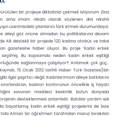
ı:
ürütülen bir projeye dikkatinizi çekmek istiyorum. Zina
n ama imam nikahı olarak söylenen dini nikahlı
yışın üzerimizdeki planlarını fark etmek durumundayız.
 ve aileyi göz önüne almadan bu politikalarına devam
inde AB destekli bir projede 120 kadına otobüs ve taksi
dian gazetesine haber oluyor. Bu proje ‘Kadın erkek
k seçilmiş. Bu kapsamda neden kadın erkek eşitliği
rlüğünde sağlanmaya çalışılıyor? Anlamak çok güç...
aynak, 15 Ocak 2012 tarihli Haber Türk Gazetesi)bir
iz ilgisi şaşırtıcı değil.
Kadınlarımızın aileye katkılarını
ınırlandıran, kadının konforunun öncelikle iş hayatı
iğini savunan maddeci keskinlik bütün dünyada
ojenin desteklenmesi anlamlıdır. Batılılar yardım adı
a bayatlamış kadın erkek eşitliği projelerini de bize
Okulu’nda Alman bir öğretmen tarafından maruz bırakılan