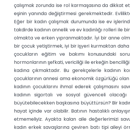
çalışmak zorunda ise rol karmaşasına da dikkat et
eşinin yanında değiştirmesi gerekmektedir. Evlilik
Eğer bir kadın çalışmak durumunda ise ev işlerinde
takdirde kadının annelik ve ev kadınlığı rolleri ile b
olmakta ve erken yıpranmaktadır. İyi bir anne olmak
bir çocuk yetiştirmek, iyi bir işyeri kurmaktan dah
çocukların eğitim ve bakımı konusundaki soruml
hormonlarının şefkati, vericiliği ile erkeğin bencilli
kadına çıkmaktadır. Bu gerekçelerle kadının k
çocuklarının annesi ama ekonomik özgürlüğü olan 
kadının çocuklarını ihmal ederek çalışmasını s
kadının sigortalı ve sosyal güvenceli olacağ
büyütebilecekken başkasına büyüttürsün? Bir kadın 
hayat içinde var olabilir. Batının hastalıklı anlayı
etmemeliyiz. Ayakta kalan aile değerlerimizi savun
kadın erkek savaşlarına çeviren batı tipi aileyi 