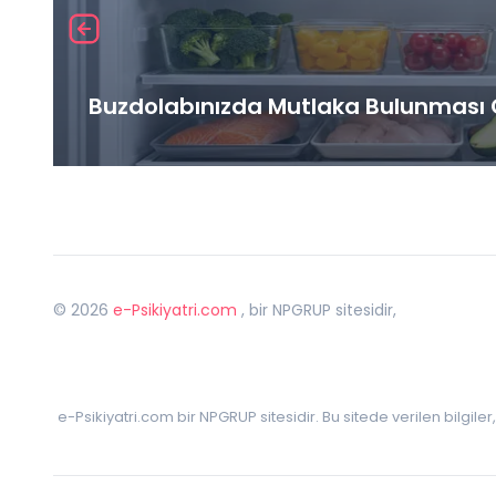
Buzdolabınızda Mutlaka Bulunması G
©
2026
e-Psikiyatri.com
, bir NPGRUP sitesidir,
e-Psikiyatri.com bir NPGRUP sitesidir. Bu sitede verilen bilgile