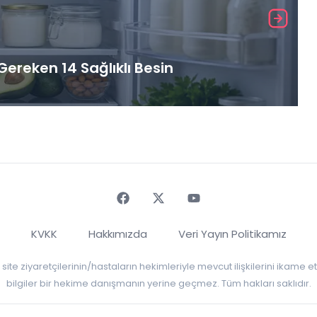
ereken 14 Sağlıklı Besin
Faceebok
Twitter
Youtube
KVKK
Hakkımızda
Veri Yayın Politikamız
r, site ziyaretçilerinin/hastaların hekimleriyle mevcut ilişkilerini ikame
bilgiler bir hekime danışmanın yerine geçmez. Tüm hakları saklıdır.