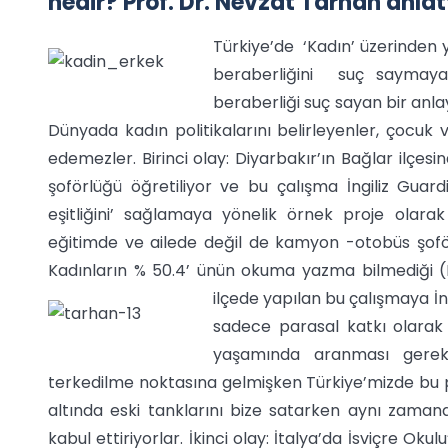
nedir? Prof. Dr. Nevzat Tarhan anlatt
Türkiye’de ‘Kadın’ üzerinden y
beraberliğini suç saymaya
beraberliği suç sayan bir anla
Dünyada kadın politikalarını belirleyenler, çocuk
edemezler. Birinci olay: Diyarbakır’ın Bağlar ilçes
şoförlüğü öğretiliyor ve bu çalışma İngiliz Guar
eşitliğini’ sağlamaya yönelik örnek proje olara
eğitimde ve ailede değil de kamyon -otobüs şofö
Kadınların % 50.4’ ünün okuma yazma bilmediği (K
ilçede yapılan bu çalışmaya İngil
sadece parasal katkı olarak s
yaşamında aranması gerekt
terkedilme noktasına gelmişken Türkiye’mizde bu pr
altında eski tanklarını bize satarken aynı zamand
kabul ettiriyorlar. İkinci olay: İtalya’da İsviçre 