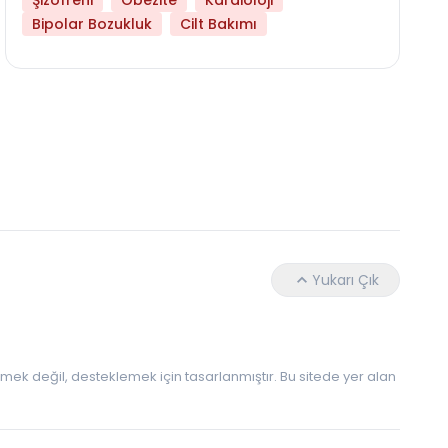
Şizofreni
Obezite
Kardioloji
Bipolar Bozukluk
Cilt Bakımı
Hangi Yaşta Hangi Testi Yaptırmanız Gerekt
Yukarı Çık
 etmek değil, desteklemek için tasarlanmıştır. Bu sitede yer alan