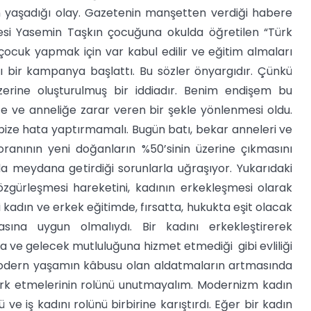
n yaşadığı olay. Gazetenin manşetten verdiği habere
nesi Yasemin Taşkın çocuğuna okulda öğretilen “Türk
ocuk yapmak için var kabul edilir ve eğitim almaları
lı bir kampanya başlattı. Bu sözler önyargıdır. Çünkü
rine oluşturulmuş bir iddiadır. Benim endişem bu
e ve anneliğe zarar veren bir şekle yönlenmesi oldu.
eri bize hata yaptırmamalı. Bugün batı, bekar anneleri ve
ranının yeni doğanların %50’sinin üzerine çıkmasını
a meydana getirdiği sorunlarla uğraşıyor. Yukarıdaki
ın özgürleşmesi hareketini, kadının erkekleşmesi olarak
i kadın ve erkek eğitimde, fırsatta, hukukta eşit olacak
sına uygun olmalıydı. Bir kadını erkekleştirerek
a ve gelecek mutluluğuna hizmet etmediği gibi evliliği
 modern yaşamın kâbusu olan aldatmaların artmasında
erk etmelerinin rolünü unutmayalım. Modernizm kadın
ve iş kadını rolünü birbirine karıştırdı. Eğer bir kadın