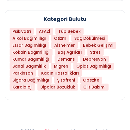
Kategori Bulutu
Psikiyatri
AFAZİ
Tüp Bebek
Alkol Bağımlılığı
Otizm
Saç Dökülmesi
Esrar Bağımlılığı
Alzheimer
Bebek Gelişimi
Kokain Bağımlılığı
Baş Ağrıları
Stres
Kumar Bağımlılığı
Demans
Depresyon
Sanal Bağımlılık
Migren
Opiat Bağımlılığı
Parkinson
Kadın Hastalıkları
Sigara Bağımlılığı
Şizofreni
Obezite
Kardioloji
Bipolar Bozukluk
Cilt Bakımı