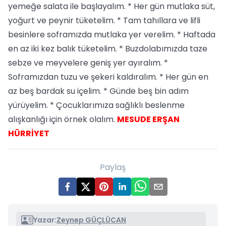
yemeğe salata ile başlayalım. * Her gün mutlaka süt,
yoğurt ve peynir tüketelim. * Tam tahıllara ve lifli
besinlere soframızda mutlaka yer verelim. * Haftada
en az iki kez balık tüketelim. * Buzdolabımızda taze
sebze ve meyvelere geniş yer ayıralım. *
Soframızdan tuzu ve şekeri kaldıralım. * Her gün en
az beş bardak su içelim. * Günde beş bin adım
yürüyelim. * Çocuklarımıza sağlıklı beslenme
alışkanlığı için örnek olalım.
MESUDE ERŞAN
HÜRRİYET
Paylaş
Yazar:
Zeynep GÜÇLÜCAN