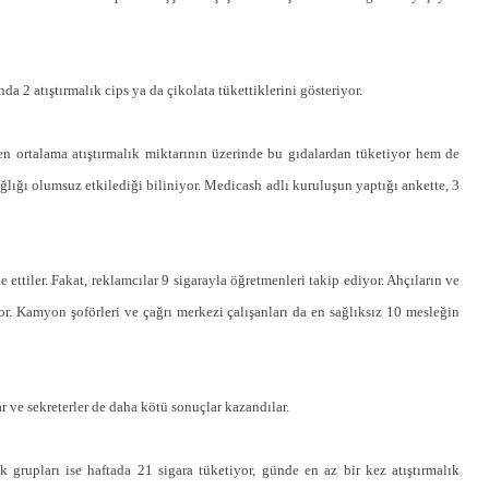
da 2 atıştırmalık cips ya da çikolata tükettiklerini gösteriyor.
ilen ortalama atıştırmalık miktarının üzerinde bu gıdalardan tüketiyor hem de
 sağlığı olumsuz etkilediği biliniyor. Medicash adlı kuruluşun yaptığı ankette, 3
e ettiler. Fakat, reklamcılar 9 sigarayla öğretmenleri takip ediyor. Ahçıların ve
liyor. Kamyon şoförleri ve çağrı merkezi çalışanları da en sağlıksız 10 mesleğin
r ve sekreterler de daha kötü sonuçlar kazandılar.
ek grupları ise haftada 21 sigara tüketiyor, günde en az bir kez atıştırmalık