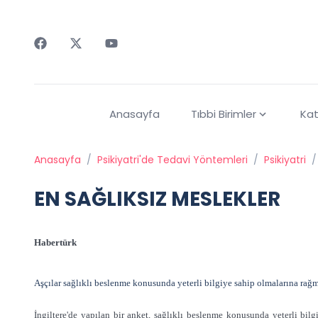
Faceebok
Twitter
Youtube
Anasayfa
Tıbbi Birimler
Kat
Anasayfa
/
Psikiyatri'de Tedavi Yöntemleri
/
Psikiyatri
/
EN SAĞLIKSIZ MESLEKLER
Habertürk
Aşçılar sağlıklı beslenme konusunda yeterli bilgiye sahip olmalarına rağm
İngiltere'de yapılan bir anket, sağlıklı beslenme konusunda yeterli bilgi