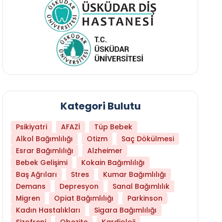
Kategori Bulutu
Psikiyatri
AFAZİ
Tüp Bebek
Alkol Bağımlılığı
Otizm
Saç Dökülmesi
Esrar Bağımlılığı
Alzheimer
Bebek Gelişimi
Kokain Bağımlılığı
Baş Ağrıları
Stres
Kumar Bağımlılığı
Hangi Yaşta Hangi Testi Yaptırmanız Gerekt
Demans
Depresyon
Sanal Bağımlılık
Migren
Opiat Bağımlılığı
Parkinson
Kadın Hastalıkları
Sigara Bağımlılığı