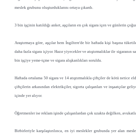
meslek grubunu oluşturduklarını ortaya çıkardı.
3 bin işçinin katıldığı anket, aşçıların en çok sigara içen ve günlerin çoğun
Araştırmaya göre, aşçılar hem İngiltere'de bir haftada kişi başına tüket
daha fazla sigara içiyor. Hazır yiyecekler ve atıştırmalıklar ile sigaranın
bin işçiye yeme-içme ve sigara alışkanlıkları soruldu.
Haftada ortalama 50 sigara ve 14 atıştırmalıkla çiftçiler de kötü netice eld
çiftçilerin arkasından elektrikçiler, sigorta çalışanları ve inşaatçılar ge
içinde yer alıyor.
Öğretmenler ise reklam işinde çalışanlardan çok uzakta değilken, avukatla
Birbirleriyle karşılaştırılınca, en iyi meslekler grubunda yer alan mesl