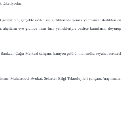
k tüketiyorlar.
t görevlileri, gerçekte evden işe gittiklerinde yemek yapmanın istedikleri en
, ahçıların eve gidince hazır fırın yemekleriyle basitçe karınlarını doyurup
tçı, Bankacı, Çağrı Merkezi çalışanı, kamyon şoförü, mühendis, seyahat acentesi
stanı, Muhasebeci, Avukat, Sekreter, Bilgi Teknolojileri çalışanı, Araştırmacı,