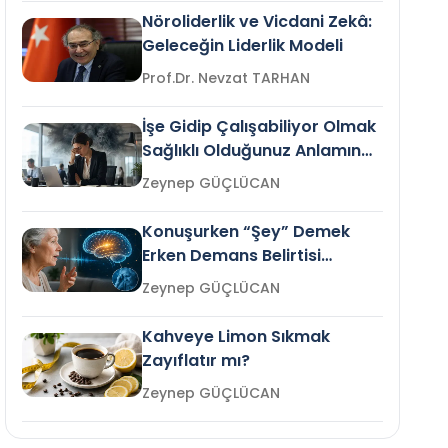
Nöroliderlik ve Vicdani Zekâ:
Geleceğin Liderlik Modeli
Prof.Dr. Nevzat TARHAN
İşe Gidip Çalışabiliyor Olmak
Sağlıklı Olduğunuz Anlamına
Gelir mi?
Zeynep GÜÇLÜCAN
Konuşurken “Şey” Demek
Erken Demans Belirtisi
Olabilir mi?
Zeynep GÜÇLÜCAN
Kahveye Limon Sıkmak
Zayıflatır mı?
Zeynep GÜÇLÜCAN