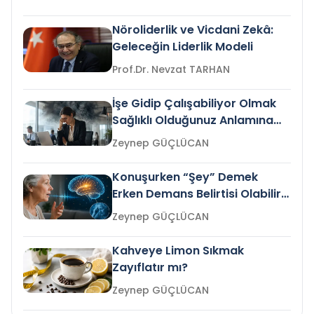
Nöroliderlik ve Vicdani Zekâ:
Geleceğin Liderlik Modeli
Prof.Dr. Nevzat TARHAN
İşe Gidip Çalışabiliyor Olmak
Sağlıklı Olduğunuz Anlamına
Gelir mi?
Zeynep GÜÇLÜCAN
Konuşurken “Şey” Demek
Erken Demans Belirtisi Olabilir
mi?
Zeynep GÜÇLÜCAN
Kahveye Limon Sıkmak
Zayıflatır mı?
Zeynep GÜÇLÜCAN