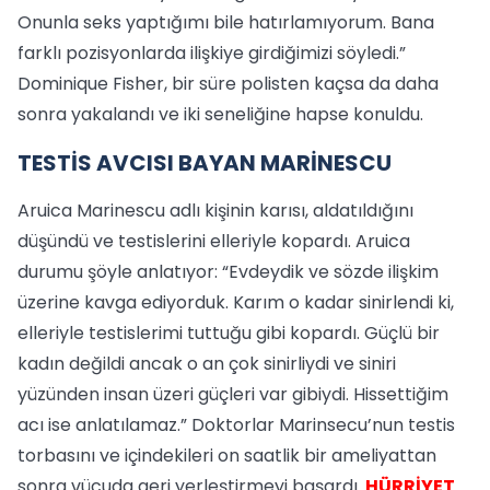
Onunla seks yaptığımı bile hatırlamıyorum. Bana
farklı pozisyonlarda ilişkiye girdiğimizi söyledi.”
Dominique Fisher, bir süre polisten kaçsa da daha
sonra yakalandı ve iki seneliğine hapse konuldu.
TESTİS AVCISI BAYAN MARİNESCU
Aruica Marinescu adlı kişinin karısı, aldatıldığını
düşündü ve testislerini elleriyle kopardı. Aruica
durumu şöyle anlatıyor: “Evdeydik ve sözde ilişkim
üzerine kavga ediyorduk. Karım o kadar sinirlendi ki,
elleriyle testislerimi tuttuğu gibi kopardı. Güçlü bir
kadın değildi ancak o an çok sinirliydi ve siniri
yüzünden insan üzeri güçleri var gibiydi. Hissettiğim
acı ise anlatılamaz.” Doktorlar Marinsecu’nun testis
torbasını ve içindekileri on saatlik bir ameliyattan
sonra vücuda geri yerleştirmeyi başardı.
HÜRRİYET