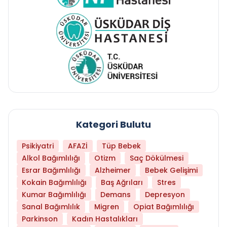
Kategori Bulutu
Psikiyatri
AFAZİ
Tüp Bebek
Alkol Bağımlılığı
Otizm
Saç Dökülmesi
Esrar Bağımlılığı
Alzheimer
Bebek Gelişimi
Kokain Bağımlılığı
Baş Ağrıları
Stres
Kumar Bağımlılığı
Demans
Depresyon
Sanal Bağımlılık
Migren
Opiat Bağımlılığı
Parkinson
Kadın Hastalıkları