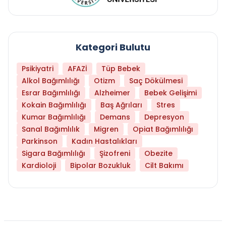
Kategori Bulutu
Psikiyatri
AFAZİ
Tüp Bebek
Alkol Bağımlılığı
Otizm
Saç Dökülmesi
Esrar Bağımlılığı
Alzheimer
Bebek Gelişimi
Kokain Bağımlılığı
Baş Ağrıları
Stres
Kumar Bağımlılığı
Demans
Depresyon
Sanal Bağımlılık
Migren
Opiat Bağımlılığı
Parkinson
Kadın Hastalıkları
Sigara Bağımlılığı
Şizofreni
Obezite
Kardioloji
Bipolar Bozukluk
Cilt Bakımı