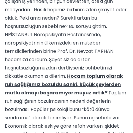
çalışan iş yerinden, bir gün devletten, öteki gün
medyadan... Hasılı hepimiz birbirimizden şikayet eder
olduk. Peki ama neden? Sürekli artan bu
hoşnutsuzluğun sebebi ne? Bu soruyu gittim,
NPİSTANBUL Nöropsikiyatri Hastanesi’nde,
nöropsikiyatrinin ülkemizdeki en muteber
temsilcilerinden birine Prof. Dr. Nevzat TARHAN
hocamıza sordum. Şayet siz de artan
hoşnutsuzluğumuzdan dertliyseniz sohbetimizi
dikkatle okumanızı dilerim.
Hocam toplum olarak
ruh sağlığımız bozuldu sanki, küçük şeylerden
mutlu olmayı başaramıyor muyuz artık?
Toplum
ruh sağlığının bozulmasının nedeni değerlerin
bozulması. Popüler psikoloji bunu “kötü dünya
sendromu” olarak tanımlıyor. Bunun üç sebebi var.
Ekonomik olarak eskiye göre refah varken, şiddet