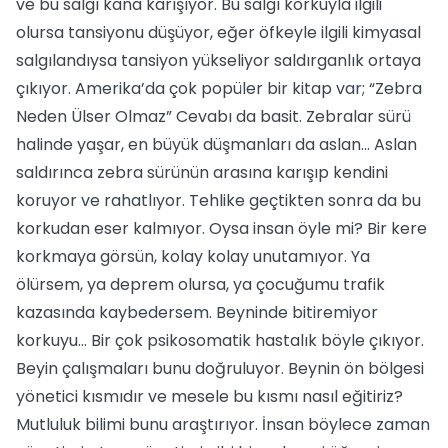
ve bu salgı kana karışıyor. Bu salgı korkuyla ilgili
olursa tansiyonu düşüyor, eğer öfkeyle ilgili kimyasal
salgılandıysa tansiyon yükseliyor saldırganlık ortaya
çıkıyor. Amerika’da çok popüler bir kitap var; “Zebra
Neden Ülser Olmaz” Cevabı da basit. Zebralar sürü
halinde yaşar, en büyük düşmanları da aslan... Aslan
saldırınca zebra sürünün arasına karışıp kendini
koruyor ve rahatlıyor. Tehlike geçtikten sonra da bu
korkudan eser kalmıyor. Oysa insan öyle mi? Bir kere
korkmaya görsün, kolay kolay unutamıyor. Ya
ölürsem, ya deprem olursa, ya çocuğumu trafik
kazasında kaybedersem. Beyninde bitiremiyor
korkuyu... Bir çok psikosomatik hastalık böyle çıkıyor.
Beyin çalışmaları bunu doğruluyor. Beynin ön bölgesi
yönetici kısmıdır ve mesele bu kısmı nasıl eğitiriz?
Mutluluk bilimi bunu araştırıyor. İnsan böylece zaman