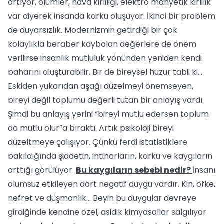
artıyor, ölümler, hava kirliliği, elektro manyetik kirlilik
var diyerek insanda korku oluşuyor. İkinci bir problem
de duyarsızlık. Modernizmin getirdiği bir çok
kolaylıkla beraber kaybolan değerlere de önem
verilirse insanlık mutluluk yönünden yeniden kendi
baharını oluşturabilir. Bir de bireysel huzur tabii ki...
Eskiden yukarıdan aşağı düzelmeyi önemseyen,
bireyi değil toplumu değerli tutan bir anlayış vardı.
Şimdi bu anlayış yerini “bireyi mutlu edersen toplum
da mutlu olur”a bıraktı. Artık psikoloji bireyi
düzeltmeye çalışıyor. Çünkü ferdi istatistiklere
bakıldığında şiddetin, intiharların, korku ve kaygıların
arttığı görülüyor.
Bu kaygıların sebebi nedir?
İnsanı
olumsuz etkileyen dört negatif duygu vardır. Kin, öfke,
nefret ve düşmanlık... Beyin bu duygular devreye
girdiğinde kendine özel, asidik kimyasallar salgılıyor