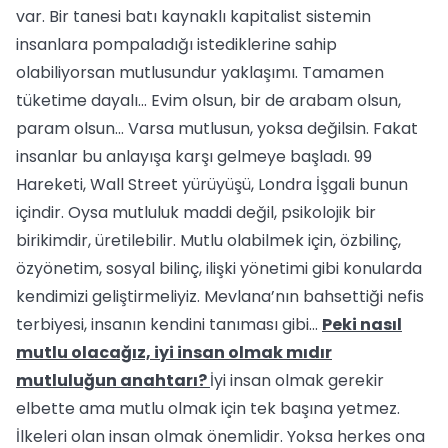
var. Bir tanesi batı kaynaklı kapitalist sistemin
insanlara pompaladığı istediklerine sahip
olabiliyorsan mutlusundur yaklaşımı. Tamamen
tüketime dayalı... Evim olsun, bir de arabam olsun,
param olsun... Varsa mutlusun, yoksa değilsin. Fakat
insanlar bu anlayışa karşı gelmeye başladı. 99
Hareketi, Wall Street yürüyüşü, Londra İşgali bunun
içindir. Oysa mutluluk maddi değil, psikolojik bir
birikimdir, üretilebilir. Mutlu olabilmek için, özbilinç,
özyönetim, sosyal bilinç, ilişki yönetimi gibi konularda
kendimizi geliştirmeliyiz. Mevlana’nın bahsettiği nefis
terbiyesi, insanın kendini tanıması gibi...
Peki nasıl
mutlu olacağız, iyi insan olmak mıdır
mutluluğun anahtarı?
İyi insan olmak gerekir
elbette ama mutlu olmak için tek başına yetmez.
İlkeleri olan insan olmak önemlidir. Yoksa herkes ona