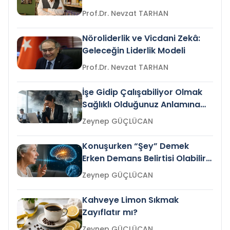
Prof.Dr. Nevzat TARHAN
Nöroliderlik ve Vicdani Zekâ:
Geleceğin Liderlik Modeli
Prof.Dr. Nevzat TARHAN
İşe Gidip Çalışabiliyor Olmak
Sağlıklı Olduğunuz Anlamına
Gelir mi?
Zeynep GÜÇLÜCAN
Konuşurken “Şey” Demek
Erken Demans Belirtisi Olabilir
mi?
Zeynep GÜÇLÜCAN
Kahveye Limon Sıkmak
Zayıflatır mı?
Zeynep GÜÇLÜCAN