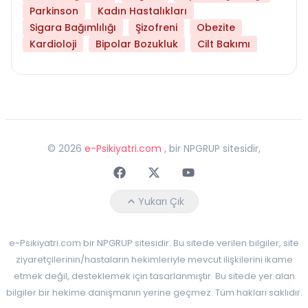
Parkinson
Kadın Hastalıkları
Sigara Bağımlılığı
Şizofreni
Obezite
Kardioloji
Bipolar Bozukluk
Cilt Bakımı
©
2026
e-Psikiyatri.com
, bir NPGRUP sitesidir,
Faceebok
Twitter
Youtube
Yukarı Çık
e-Psikiyatri.com bir NPGRUP sitesidir. Bu sitede verilen bilgiler, site
ziyaretçilerinin/hastaların hekimleriyle mevcut ilişkilerini ikame
etmek değil, desteklemek için tasarlanmıştır. Bu sitede yer alan
bilgiler bir hekime danışmanın yerine geçmez. Tüm hakları saklıdır.