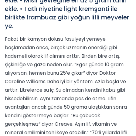
ekle. • Mısır gevreğine en az 5 gram tahıl
ekle. • Tatlı niyetine light kremşanti ile
birlikte frambuaz gibi yoğun lifli meyveler
ye.
Fakat bir kamyon dolusu fasulyeyi yemeye
başlamadan önce, birçok uzmanın önerdiği gibi
kademeli olarak lif alımını arttır. Birden bire artış,
şişkinliğe ve gaza neden olur. “Eğer günde 10 gram
alıyorsan, hemen bunu 25’e çıkar” diyor Doktor
Caroline Williams.Daha iyi bir yöntem: Azla başla ve
arttır. Litrelerce su iç. Su olmadan kendini kabız gibi
hissedebilirsin. Aynı zamanda pes de etme. Lifin
avantajları ancak günde 50 grama ulaştıktan sonra
kendini göstermeye başlar. “Bu çabucak
gerçekleşmez” diyor Greave. Aşırı lif, vitamin ve
mineral emilimini tehlikeye atabilir.” “70’li yıllarda lifli