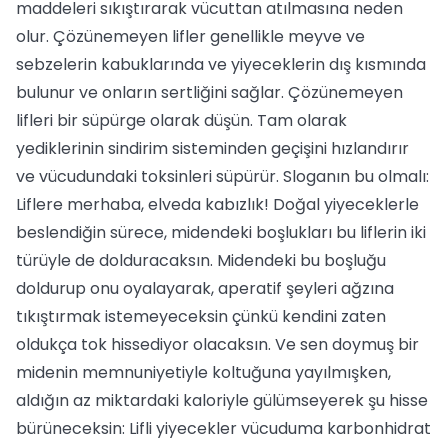
maddeleri sıkıştırarak vücuttan atılmasına neden
olur. Çözünemeyen lifler genellikle meyve ve
sebzelerin kabuklarında ve yiyeceklerin dış kısmında
bulunur ve onların sertliğini sağlar. Çözünemeyen
lifleri bir süpürge olarak düşün. Tam olarak
yediklerinin sindirim sisteminden geçişini hızlandırır
ve vücudundaki toksinleri süpürür. Sloganın bu olmalı:
Liflere merhaba, elveda kabızlık! Doğal yiyeceklerle
beslendiğin sürece, midendeki boşlukları bu liflerin iki
türüyle de dolduracaksın. Midendeki bu boşluğu
doldurup onu oyalayarak, aperatif şeyleri ağzına
tıkıştırmak istemeyeceksin çünkü kendini zaten
oldukça tok hissediyor olacaksın. Ve sen doymuş bir
midenin memnuniyetiyle koltuğuna yayılmışken,
aldığın az miktardaki kaloriyle gülümseyerek şu hisse
bürüneceksin: Lifli yiyecekler vücuduma karbonhidrat