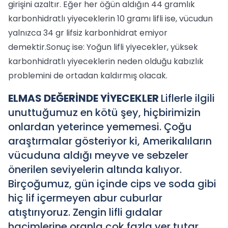
girişini azaltır. Eğer her öğün aldığın 44 gramlık
karbonhidratlı yiyeceklerin 10 gramı lifli ise, vücudun
yalnızca 34 gr lifsiz karbonhidrat emiyor
demektir.Sonuç ise: Yoğun lifli yiyecekler, yüksek
karbonhidratlı yiyeceklerin neden olduğu kabızlık
problemini de ortadan kaldırmış olacak.
ELMAS DEĞERİNDE YİYECEKLER
Liflerle ilgili
unuttuğumuz en kötü şey, hiçbirimizin
onlardan yeterince yememesi. Çoğu
araştırmalar gösteriyor ki, Amerikalıların
vücuduna aldığı meyve ve sebzeler
önerilen seviyelerin altında kalıyor.
Birçoğumuz, gün içinde cips ve soda gibi
hiç lif içermeyen abur cuburlar
atıştırıyoruz. Zengin lifli gıdalar
hacimlerine oranla çok fazla yer tutar.