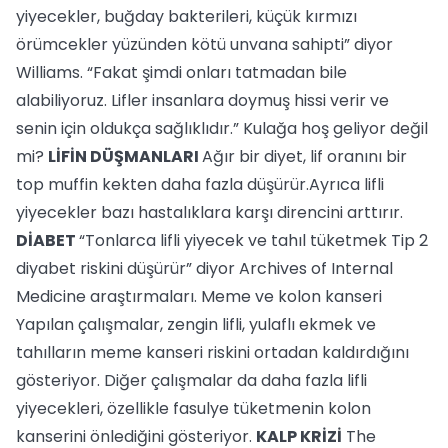
yiyecekler, buğday bakterileri, küçük kırmızı
örümcekler yüzünden kötü unvana sahipti” diyor
Williams. “Fakat şimdi onları tatmadan bile
alabiliyoruz. Lifler insanlara doymuş hissi verir ve
senin için oldukça sağlıklıdır.” Kulağa hoş geliyor değil
mi?
LİFİN DÜŞMANLARI
Ağır bir diyet, lif oranını bir
top muffin kekten daha fazla düşürür.Ayrıca lifli
yiyecekler bazı hastalıklara karşı direncini arttırır.
DİABET
“Tonlarca lifli yiyecek ve tahıl tüketmek Tip 2
diyabet riskini düşürür” diyor Archives of Internal
Medicine araştırmaları. Meme ve kolon kanseri
Yapılan çalışmalar, zengin lifli, yulaflı ekmek ve
tahılların meme kanseri riskini ortadan kaldırdığını
gösteriyor. Diğer çalışmalar da daha fazla lifli
yiyecekleri, özellikle fasulye tüketmenin kolon
kanserini önlediğini gösteriyor.
KALP KRİZİ
The