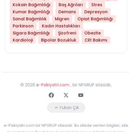
Kokain Bağımlılığı
Baş Ağrıları
Stres
Kumar Bağımlılığı
Demans
Depresyon
Sanal Bağımlılık
Migren
Opiat Bağımlılığı
Parkinson
Kadın Hastalıkları
Sigara Bağımlılığı
Şizofreni
Obezite
Kardioloji
Bipolar Bozukluk
Cilt Bakımı
©
2026
e-Psikiyatri.com
, bir NPGRUP sitesidir,
Faceebok
Twitter
Youtube
Yukarı Çık
e-Psikiyatri.com bir NPGRUP sitesidir. Bu sitede verilen bilgiler, site