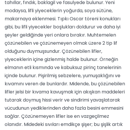
tahıllar, fındık, baklagil ve fasulyede bulunur. Yeni
modaysa, lifli yiyeceklerin yoğurda, soya sütüne,
makarnaya eklenmesi. Tıpkı Oscar töreni konukları
gibi, bu lifli yiyecekler boşlukları doldurur ve daha iyi
şeyler geldiğinde yeri onlara bırakır. Muhtemelen
çözünebilen ve çözünemeyen olmak üzere 2 tip lif
olduğunu duymuşsundur. Çözünebilen lifler,
yiyeceklerin içine gizlenmiş halde bulunur. Örneğin
elmanın etli kısmında ve kabuksuz pirinç tanelerinin
içinde bulunur. Pişirilmiş sebzelere, yumuşaklığını ve
kıvamını veren de bunlardır. Midende, bu çözünebilen
lifler jelsi bir kıvama kavuşmak için akışkan maddeleri
tutarak doymuş hissi verir ve sindirimi yavaşlatarak
vücudunun yediklerinden daha fazla besini emmesini
sağlar. Çözünemeyen lifler ise en vazgeçilmez
olanıdır. Midedeki sıvıları emdikçe şişer; bu şişlik artık