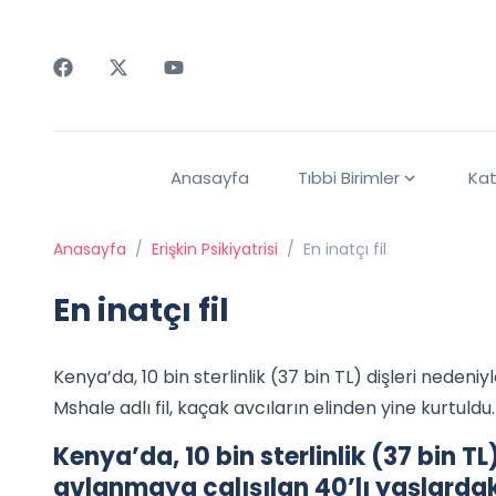
Faceebok
Twitter
Youtube
Anasayfa
Tıbbi Birimler
Kat
Anasayfa
/
Erişkin Psikiyatrisi
/
En inatçı fil
En inatçı fil
Kenya’da, 10 bin sterlinlik (37 bin TL) dişleri nedeni
Mshale adlı fil, kaçak avcıların elinden yine kurtuldu.
Kenya’da, 10 bin sterlinlik (37 bin TL
avlanmaya çalışılan 40’lı yaşlardaki