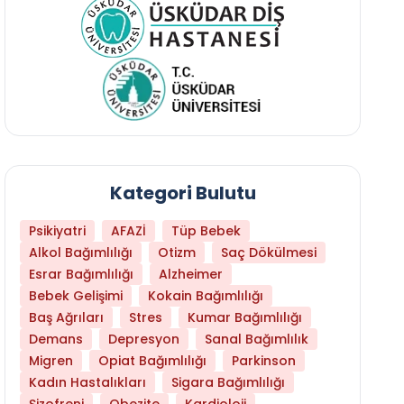
Kategori Bulutu
Psikiyatri
AFAZİ
Tüp Bebek
Alkol Bağımlılığı
Otizm
Saç Dökülmesi
Esrar Bağımlılığı
Alzheimer
Bebek Gelişimi
Kokain Bağımlılığı
Baş Ağrıları
Stres
Kumar Bağımlılığı
Hangi Yaşta Hangi Testi Yaptırmanız Gerekt
Demans
Depresyon
Sanal Bağımlılık
Migren
Opiat Bağımlılığı
Parkinson
Kadın Hastalıkları
Sigara Bağımlılığı