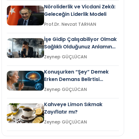
Nöroliderlik ve Vicdani Zekâ:
Geleceğin Liderlik Modeli
Prof.Dr. Nevzat TARHAN
İşe Gidip Çalışabiliyor Olmak
Sağlıklı Olduğunuz Anlamına
Gelir mi?
Zeynep GÜÇLÜCAN
Konuşurken “Şey” Demek
Erken Demans Belirtisi
Olabilir mi?
Zeynep GÜÇLÜCAN
Kahveye Limon Sıkmak
Zayıflatır mı?
Zeynep GÜÇLÜCAN