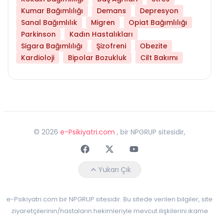
Kumar Bağımlılığı
Demans
Depresyon
Sanal Bağımlılık
Migren
Opiat Bağımlılığı
Parkinson
Kadın Hastalıkları
Sigara Bağımlılığı
Şizofreni
Obezite
Kardioloji
Bipolar Bozukluk
Cilt Bakımı
©
2026
e-Psikiyatri.com
, bir NPGRUP sitesidir,
Faceebok
Twitter
Youtube
Yukarı Çık
e-Psikiyatri.com bir NPGRUP sitesidir. Bu sitede verilen bilgiler, site
ziyaretçilerinin/hastaların hekimleriyle mevcut ilişkilerini ikame