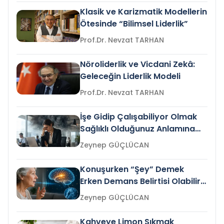
Klasik ve Karizmatik Modellerin
Ötesinde “Bilimsel Liderlik”
Prof.Dr. Nevzat TARHAN
Nöroliderlik ve Vicdani Zekâ:
Geleceğin Liderlik Modeli
Prof.Dr. Nevzat TARHAN
İşe Gidip Çalışabiliyor Olmak
Sağlıklı Olduğunuz Anlamına
Gelir mi?
Zeynep GÜÇLÜCAN
Konuşurken “Şey” Demek
Erken Demans Belirtisi Olabilir
mi?
Zeynep GÜÇLÜCAN
Kahveye Limon Sıkmak