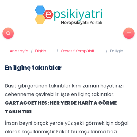
Anasayfa
/
Erişkin
/
Obsesif Kompülsif
/
En ilginç
Psikiyatrisi
Bozukluk Takıntı
takıntılar
Hastalığı
En ilginç takıntılar
Basit gibi görünen takıntılar kimi zaman hayatınızı
cehenneme çevirebilir. İşte en ilginç takıntılar.
CARTACOETHES: HER YERDE HARİTA GÖRME
TAKINTISI
İnsan beyni birçok yerde yüz şekli görmek için doğal
olarak koşullanmıştır.Fakat bu koşullanma bazı