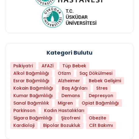
Kategori Bulutu
Psikiyatri
AFAZİ
Tüp Bebek
Alkol Bağımlılığı
Otizm
Saç Dökülmesi
Esrar Bağımlılığı
Alzheimer
Bebek Gelişimi
Kokain Bağımlılığı
Baş Ağrıları
Stres
Kumar Bağımlılığı
Demans
Depresyon
Sanal Bağımlılık
Migren
Opiat Bağımlılığı
Parkinson
Kadın Hastalıkları
Sigara Bağımlılığı
Şizofreni
Obezite
Kardioloji
Bipolar Bozukluk
Cilt Bakımı