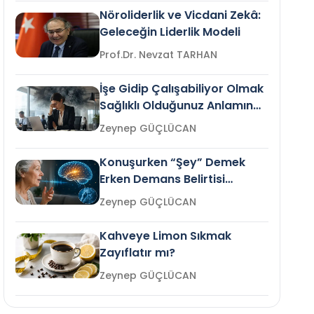
Nöroliderlik ve Vicdani Zekâ:
Geleceğin Liderlik Modeli
Prof.Dr. Nevzat TARHAN
İşe Gidip Çalışabiliyor Olmak
Sağlıklı Olduğunuz Anlamına
Gelir mi?
Zeynep GÜÇLÜCAN
Konuşurken “Şey” Demek
Erken Demans Belirtisi
Olabilir mi?
Zeynep GÜÇLÜCAN
Kahveye Limon Sıkmak
Zayıflatır mı?
Zeynep GÜÇLÜCAN