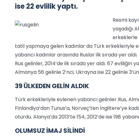
ise 22 evlilik yaptı.
Resmi kayı
yaşadığı A
erkeklerle 
tatil yapmaya gelen kadınlar da Türk erkekleriyle 
yabancı kadınlar arasında Ruslar ilk sırada yer aldı
Rus gelinler, 2014’de ilk sırada yer aldı. 67 evliliğin 
Almanya 56 gelinle 2’nci, Ukrayna ise 22 gelinle 3’ün
39 ÜLKEDEN GELİN ALDIK
Türk erkekleriyle evlenen yabancı gelinler Rus, Alma
Finlandiya’dan Tunus’a, Norveç’ten İngiltere’ye ka
oturdu. Alanya’da 2013’te 154, 2012’de ise 198 yabanc
OLUMSUZ İMAJ SİLİNDİ