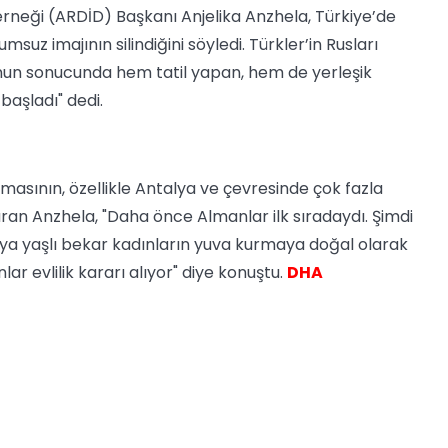
erneği (ARDİD) Başkanı Anjelika Anzhela, Türkiye’de
suz imajının silindiğini söyledi. Türkler’in Rusları
unun sonucunda hem tatil yapan, hem de yerleşik
başladı" dedi.
rtmasının, özellikle Antalya ve çevresinde çok fazla
an Anzhela, "Daha önce Almanlar ilk sıradaydı. Şimdi
veya yaşlı bekar kadınların yuva kurmaya doğal olarak
ar evlilik kararı alıyor" diye konuştu.
DHA