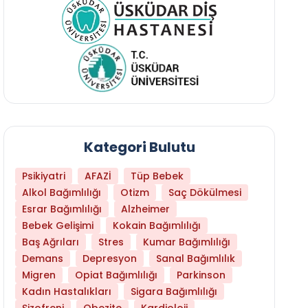
Kategori Bulutu
Psikiyatri
AFAZİ
Tüp Bebek
Alkol Bağımlılığı
Otizm
Saç Dökülmesi
Esrar Bağımlılığı
Alzheimer
Bebek Gelişimi
Kokain Bağımlılığı
Baş Ağrıları
Stres
Kumar Bağımlılığı
Daha Az Protein Tüketmek Yaşlanmayı Yava
Demans
Depresyon
Sanal Bağımlılık
Migren
Opiat Bağımlılığı
Parkinson
Kadın Hastalıkları
Sigara Bağımlılığı