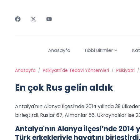
Faceebok
Twitter
Youtube
Anasayfa
Tıbbi Birimler
Kat
Anasayfa
/
Psikiyatri'de Tedavi Yöntemleri
/
Psikiyatri
/
En çok Rus gelin aldık
Antalya'nın Alanya İlçesi’nde 2014 yılında 39 ülkede
birleştirdi. Ruslar 67, Almanlar 56, Ukraynalılar ise 22 
Antalya'nın Alanya İlçesi’nde 2014 
Türk erkekleriyle hayatını birleştird