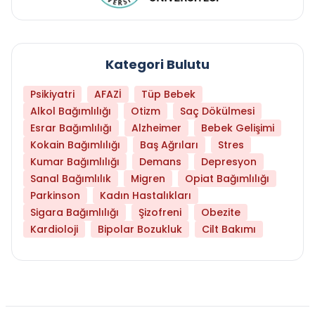
Kategori Bulutu
Psikiyatri
AFAZİ
Tüp Bebek
Alkol Bağımlılığı
Otizm
Saç Dökülmesi
Esrar Bağımlılığı
Alzheimer
Bebek Gelişimi
Kokain Bağımlılığı
Baş Ağrıları
Stres
Kumar Bağımlılığı
Demans
Depresyon
Sanal Bağımlılık
Migren
Opiat Bağımlılığı
Parkinson
Kadın Hastalıkları
Sigara Bağımlılığı
Şizofreni
Obezite
Kardioloji
Bipolar Bozukluk
Cilt Bakımı