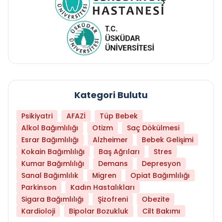
Kategori Bulutu
Psikiyatri
AFAZİ
Tüp Bebek
Alkol Bağımlılığı
Otizm
Saç Dökülmesi
Esrar Bağımlılığı
Alzheimer
Bebek Gelişimi
Kokain Bağımlılığı
Baş Ağrıları
Stres
Kumar Bağımlılığı
Demans
Depresyon
Sanal Bağımlılık
Migren
Opiat Bağımlılığı
Parkinson
Kadın Hastalıkları
Sigara Bağımlılığı
Şizofreni
Obezite
Kardioloji
Bipolar Bozukluk
Cilt Bakımı