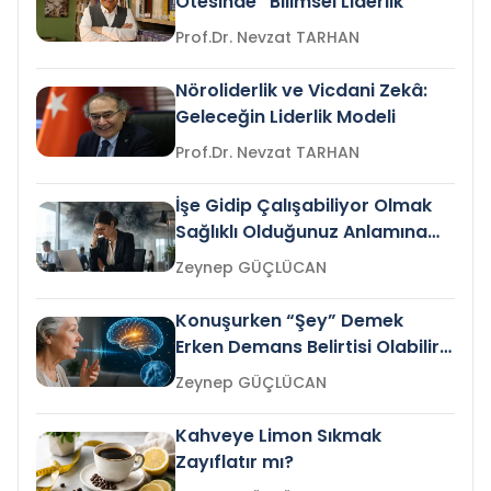
Ötesinde “Bilimsel Liderlik”
Prof.Dr. Nevzat TARHAN
Nöroliderlik ve Vicdani Zekâ:
Geleceğin Liderlik Modeli
Prof.Dr. Nevzat TARHAN
İşe Gidip Çalışabiliyor Olmak
Sağlıklı Olduğunuz Anlamına
Gelir mi?
Zeynep GÜÇLÜCAN
Konuşurken “Şey” Demek
Erken Demans Belirtisi Olabilir
mi?
Zeynep GÜÇLÜCAN
Kahveye Limon Sıkmak
Zayıflatır mı?