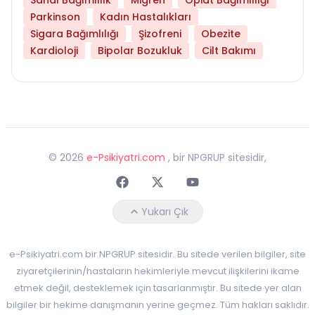
Parkinson
Kadın Hastalıkları
Sigara Bağımlılığı
Şizofreni
Obezite
Kardioloji
Bipolar Bozukluk
Cilt Bakımı
©
2026
e-Psikiyatri.com
, bir NPGRUP sitesidir,
Faceebok
Twitter
Youtube
Yukarı Çık
e-Psikiyatri.com bir NPGRUP sitesidir. Bu sitede verilen bilgiler, site
ziyaretçilerinin/hastaların hekimleriyle mevcut ilişkilerini ikame
etmek değil, desteklemek için tasarlanmıştır. Bu sitede yer alan
bilgiler bir hekime danışmanın yerine geçmez. Tüm hakları saklıdır.