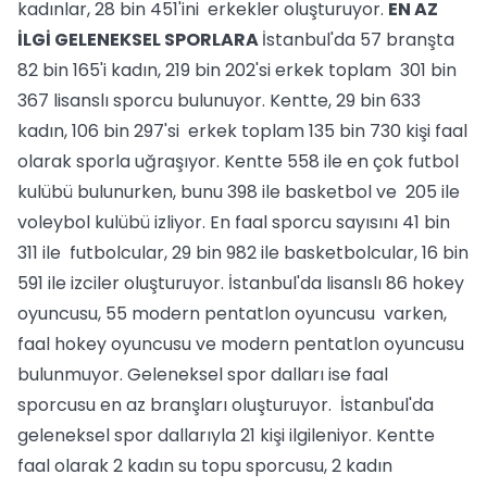
kadınlar, 28 bin 451'ini erkekler oluşturuyor.
EN AZ
İLGİ GELENEKSEL SPORLARA
İstanbul'da 57 branşta
82 bin 165'i kadın, 219 bin 202'si erkek toplam 301 bin
367 lisanslı sporcu bulunuyor. Kentte, 29 bin 633
kadın, 106 bin 297'si erkek toplam 135 bin 730 kişi faal
olarak sporla uğraşıyor. Kentte 558 ile en çok futbol
kulübü bulunurken, bunu 398 ile basketbol ve 205 ile
voleybol kulübü izliyor. En faal sporcu sayısını 41 bin
311 ile futbolcular, 29 bin 982 ile basketbolcular, 16 bin
591 ile izciler oluşturuyor. İstanbul'da lisanslı 86 hokey
oyuncusu, 55 modern pentatlon oyuncusu varken,
faal hokey oyuncusu ve modern pentatlon oyuncusu
bulunmuyor. Geleneksel spor dalları ise faal
sporcusu en az branşları oluşturuyor. İstanbul'da
geleneksel spor dallarıyla 21 kişi ilgileniyor. Kentte
faal olarak 2 kadın su topu sporcusu, 2 kadın