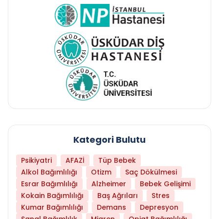
Kategori Bulutu
Psikiyatri
AFAZİ
Tüp Bebek
Alkol Bağımlılığı
Otizm
Saç Dökülmesi
Esrar Bağımlılığı
Alzheimer
Bebek Gelişimi
Kokain Bağımlılığı
Baş Ağrıları
Stres
Kumar Bağımlılığı
Demans
Depresyon
Sanal Bağımlılık
Migren
Opiat Bağımlılığı