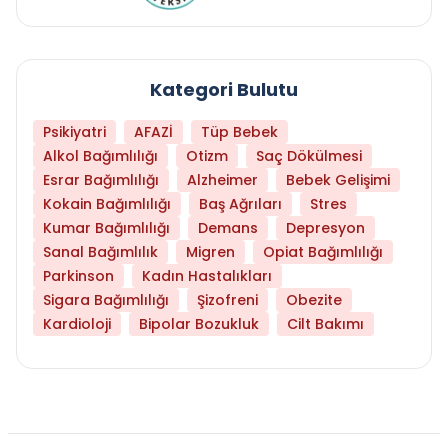
Kategori Bulutu
Psikiyatri
AFAZİ
Tüp Bebek
Alkol Bağımlılığı
Otizm
Saç Dökülmesi
Esrar Bağımlılığı
Alzheimer
Bebek Gelişimi
Kokain Bağımlılığı
Baş Ağrıları
Stres
Kumar Bağımlılığı
Demans
Depresyon
Sanal Bağımlılık
Migren
Opiat Bağımlılığı
Parkinson
Kadın Hastalıkları
Sigara Bağımlılığı
Şizofreni
Obezite
Kardioloji
Bipolar Bozukluk
Cilt Bakımı