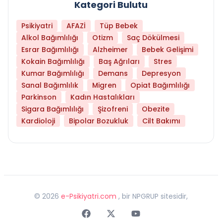
Kategori Bulutu
Psikiyatri
AFAZİ
Tüp Bebek
Alkol Bağımlılığı
Otizm
Saç Dökülmesi
Esrar Bağımlılığı
Alzheimer
Bebek Gelişimi
Kokain Bağımlılığı
Baş Ağrıları
Stres
Kumar Bağımlılığı
Demans
Depresyon
Sanal Bağımlılık
Migren
Opiat Bağımlılığı
Parkinson
Kadın Hastalıkları
Sigara Bağımlılığı
Şizofreni
Obezite
Kardioloji
Bipolar Bozukluk
Cilt Bakımı
©
2026
e-Psikiyatri.com
, bir NPGRUP sitesidir,