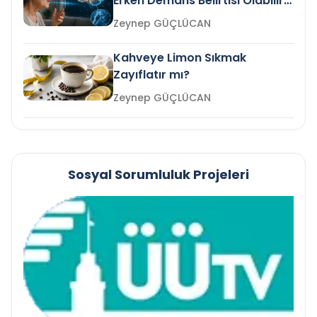
Erken Demans Belirtisi Olabilir
mi?
Zeynep GÜÇLÜCAN
Kahveye Limon Sıkmak
Zayıflatır mı?
Zeynep GÜÇLÜCAN
Sosyal Sorumluluk Projeleri