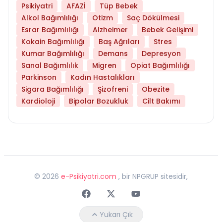
Psikiyatri
AFAZİ
Tüp Bebek
Alkol Bağımlılığı
Otizm
Saç Dökülmesi
Esrar Bağımlılığı
Alzheimer
Bebek Gelişimi
Kokain Bağımlılığı
Baş Ağrıları
Stres
Kumar Bağımlılığı
Demans
Depresyon
Sanal Bağımlılık
Migren
Opiat Bağımlılığı
Parkinson
Kadın Hastalıkları
Sigara Bağımlılığı
Şizofreni
Obezite
Kardioloji
Bipolar Bozukluk
Cilt Bakımı
©
2026
e-Psikiyatri.com
, bir NPGRUP sitesidir,
Faceebok
Twitter
Youtube
Yukarı Çık