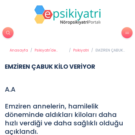
Anasayfa
/
Psikiyatri'de
/
Psikiyatri
/
EMZİREN ÇABUK
Tedavi
KİLO VERİYOR
Yöntemleri
EMZİREN ÇABUK KİLO VERİYOR
A.A
Emziren annelerin, hamilelik
döneminde aldıkları kiloları daha
hızlı verdiği ve daha sağlıklı olduğu
açıklandı.