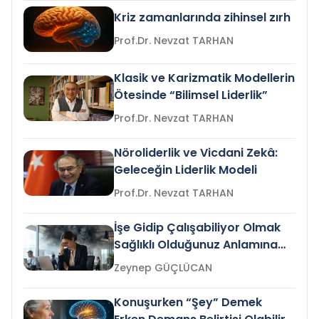
Kriz zamanlarında zihinsel zırh
Prof.Dr. Nevzat TARHAN
Klasik ve Karizmatik Modellerin
Ötesinde “Bilimsel Liderlik”
Prof.Dr. Nevzat TARHAN
Nöroliderlik ve Vicdani Zekâ:
Geleceğin Liderlik Modeli
Prof.Dr. Nevzat TARHAN
İşe Gidip Çalışabiliyor Olmak
Sağlıklı Olduğunuz Anlamına
Gelir mi?
Zeynep GÜÇLÜCAN
Konuşurken “Şey” Demek