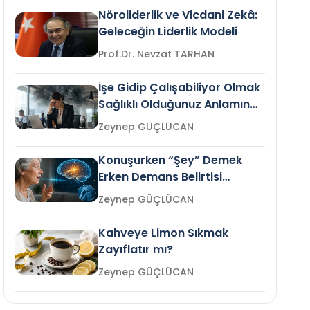
Nöroliderlik ve Vicdani Zekâ:
Geleceğin Liderlik Modeli
Prof.Dr. Nevzat TARHAN
İşe Gidip Çalışabiliyor Olmak
Sağlıklı Olduğunuz Anlamına
Gelir mi?
Zeynep GÜÇLÜCAN
Konuşurken “Şey” Demek
Erken Demans Belirtisi
Olabilir mi?
Zeynep GÜÇLÜCAN
Kahveye Limon Sıkmak
Zayıflatır mı?
Zeynep GÜÇLÜCAN