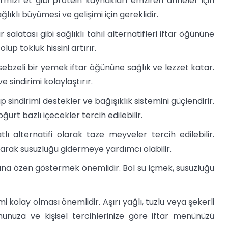
ırmızı et gibi protein kaynakları emziren anneler için
klı büyümesi ve gelişimi için gereklidir.
salatası gibi sağlıklı tahıl alternatifleri iftar öğününe
lup tokluk hissini artırır.
 sebzeli bir yemek iftar öğününe sağlık ve lezzet katar.
e sindirimi kolaylaştırır.
 sindirimi destekler ve bağışıklık sistemini güçlendirir.
urt bazlı içecekler tercih edilebilir.
tlı alternatifi olarak taze meyveler tercih edilebilir.
tırarak susuzluğu gidermeye yardımcı olabilir.
ımına özen göstermek önemlidir. Bol su içmek, susuzluğu
i kolay olması önemlidir. Aşırı yağlı, tuzlu veya şekerli
munuza ve kişisel tercihlerinize göre iftar menünüzü