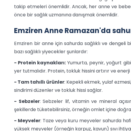
takip etmeleri önemlidir. Ancak, her anne ve bebeği
önce bir sağlık uzmanına danışmak önemlidir.
Emziren Anne Ramazan'da sahur
Emziren bir anne için sahurda sağlıklı ve dengeli 
bazı sağlıklı yiyecekler şunlardır:
- Protein kaynakları:
Yumurta, peynir, yoğurt gibi
yer tutmalıdır. Protein, tokluk hissini artırır ve ene
- Tam tahıllı ürünler
: Kepekli ekmek, yulaf ezmesi,
sindirimi düzenler ve tokluk hissi sağlar.
- Sebzeler
: Sebzeler lif, vitamin ve mineral açısın
şekillerde tüketebilirsiniz, örneğin omlet içine doğra
- Meyveler
: Taze veya kuru meyveler sahurda hafif b
yüksek meyveler (örneğin karpuz, kavun) sıvı ihtiyacı