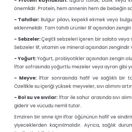
- Protein kaynakları:
Izgara tavuk, balık veya k
önemlidir. Protein, hem annenin hem de bebeğin sağlı
- Tahıllar:
Bulgur pilavı, kepekli ekmek veya bulgur 
eklenmelidir. Tam tahıllı ürünler lif açısından zengin o
- Sebzeler:
Çeşitli sebzeleri içeren bir salata veya
Sebzeler lif, vitamin ve mineral açısından zengindir v
- Yoğurt:
Yoğurt, probiyotikler açısından zengin olup
İftar sofrasında yoğurtlu mezeler veya ayran gibi yoğ
- Meyve:
İftar sonrasında hafif ve sağlıklı bir ta
Özellikle su içeriği yüksek meyveler, sıvı alımını ar
- Bol su ve sıvılar:
İftar ile sahur arasında sıvı al
giderir ve vücudu nemli tutar.
Emziren bir anne için iftar öğününün hafif ve sindirim
yiyeceklerden kaçınılmalıdır. Ayrıca, sağlık duru