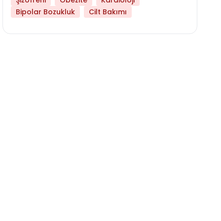
Şizofreni
Obezite
Kardioloji
Bipolar Bozukluk
Cilt Bakımı