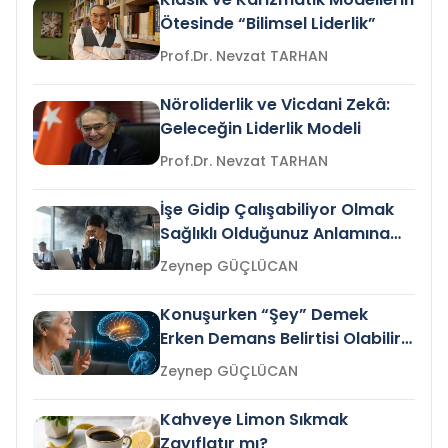
Ötesinde “Bilimsel Liderlik”
Prof.Dr. Nevzat TARHAN
Nöroliderlik ve Vicdani Zekâ:
Geleceğin Liderlik Modeli
Prof.Dr. Nevzat TARHAN
İşe Gidip Çalışabiliyor Olmak
Sağlıklı Olduğunuz Anlamına
Gelir mi?
Zeynep GÜÇLÜCAN
Konuşurken “Şey” Demek
Erken Demans Belirtisi Olabilir
mi?
Zeynep GÜÇLÜCAN
Kahveye Limon Sıkmak
Zayıflatır mı?