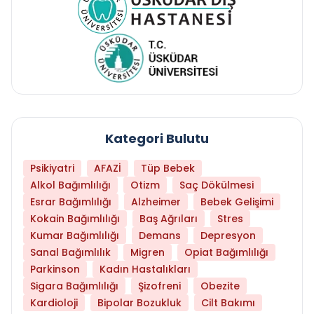
Kategori Bulutu
Psikiyatri
AFAZİ
Tüp Bebek
Alkol Bağımlılığı
Otizm
Saç Dökülmesi
Esrar Bağımlılığı
Alzheimer
Bebek Gelişimi
Kokain Bağımlılığı
Baş Ağrıları
Stres
Kumar Bağımlılığı
Demans
Depresyon
Sanal Bağımlılık
Migren
Opiat Bağımlılığı
Parkinson
Kadın Hastalıkları
Sigara Bağımlılığı
Şizofreni
Obezite
Kardioloji
Bipolar Bozukluk
Cilt Bakımı