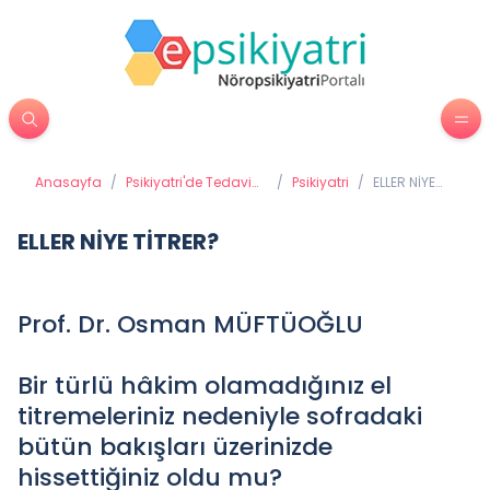
Anasayfa
/
Psikiyatri'de Tedavi
/
Psikiyatri
/
ELLER NİYE
Yöntemleri
TİTRER?
ELLER NİYE TİTRER?
Prof. Dr. Osman MÜFTÜOĞLU
Bir türlü hâkim olamadığınız el
titremeleriniz nedeniyle sofradaki
bütün bakışları üzerinizde
hissettiğiniz oldu mu?