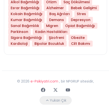
Alkol Bağımlılığı
Otizm
Saç Dökülmesi
Esrar Bağımlılığı
Alzheimer
Bebek Gelişimi
Kokain Bağımlılığı
Baş Ağrıları
Stres
Kumar Bağımlılığı
Demans
Depresyon
Sanal Bağımlılık
Migren
Opiat Bağımlılığı
Parkinson
Kadın Hastalıkları
Sigara Bağımlılığı
Şizofreni
Obezite
Kardioloji
Bipolar Bozukluk
Cilt Bakımı
©
2026
e-Psikiyatri.com
, bir NPGRUP sitesidir,
Faceebok
Twitter
Youtube
Yukarı Çık