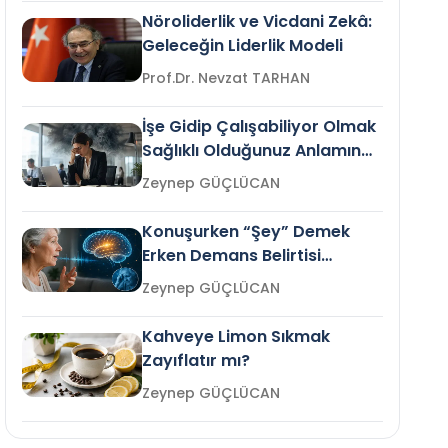
Nöroliderlik ve Vicdani Zekâ:
Geleceğin Liderlik Modeli
Prof.Dr. Nevzat TARHAN
İşe Gidip Çalışabiliyor Olmak
Sağlıklı Olduğunuz Anlamına
Gelir mi?
Zeynep GÜÇLÜCAN
Konuşurken “Şey” Demek
Erken Demans Belirtisi
Olabilir mi?
Zeynep GÜÇLÜCAN
Kahveye Limon Sıkmak
Zayıflatır mı?
Zeynep GÜÇLÜCAN