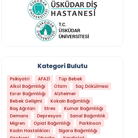
Kategori Bulutu
Psikiyatri
AFAZİ
Tüp Bebek
Alkol Bağımlılığı
Otizm
Saç Dökülmesi
Esrar Bağımlılığı
Alzheimer
Bebek Gelişimi
Kokain Bağımlılığı
Baş Ağrıları
Stres
Kumar Bağımlılığı
Daha Az Protein Tüketmek Yaşlanmayı Yava
Demans
Depresyon
Sanal Bağımlılık
Migren
Opiat Bağımlılığı
Parkinson
Kadın Hastalıkları
Sigara Bağımlılığı