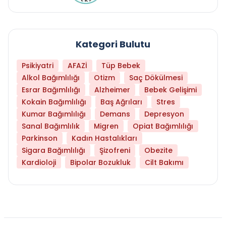
Kategori Bulutu
Psikiyatri
AFAZİ
Tüp Bebek
Alkol Bağımlılığı
Otizm
Saç Dökülmesi
Esrar Bağımlılığı
Alzheimer
Bebek Gelişimi
Kokain Bağımlılığı
Baş Ağrıları
Stres
Kumar Bağımlılığı
Demans
Depresyon
Sanal Bağımlılık
Migren
Opiat Bağımlılığı
Parkinson
Kadın Hastalıkları
Sigara Bağımlılığı
Şizofreni
Obezite
Kardioloji
Bipolar Bozukluk
Cilt Bakımı