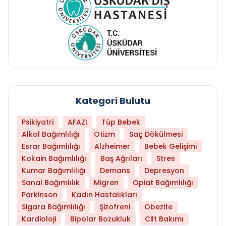
Kategori Bulutu
Psikiyatri
AFAZİ
Tüp Bebek
Alkol Bağımlılığı
Otizm
Saç Dökülmesi
Esrar Bağımlılığı
Alzheimer
Bebek Gelişimi
Kokain Bağımlılığı
Baş Ağrıları
Stres
Kumar Bağımlılığı
Demans
Depresyon
Sanal Bağımlılık
Migren
Opiat Bağımlılığı
Parkinson
Kadın Hastalıkları
Sigara Bağımlılığı
Şizofreni
Obezite
Kardioloji
Bipolar Bozukluk
Cilt Bakımı