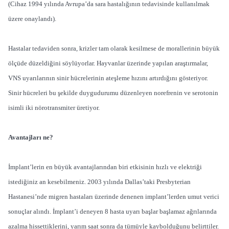
(Cihaz 1994 yılında Avrupa’da sara hastalığının tedavisinde kullanılmak
üzere onaylandı).
Hastalar tedaviden sonra, krizler tam olarak kesilmese de morallerinin büyük
ölçüde düzeldiğini söylüyorlar. Hayvanlar üzerinde yapılan araştırmalar,
VNS uyarılarının sinir hücrelerinin ateşleme hızını artırdığını gösteriyor.
Sinir hücreleri bu şekilde duygudurumu düzenleyen norefrenin ve serotonin
isimli iki nörotransmiter üretiyor.
Avantajları ne?
İmplant’lerin en büyük avantajlarından biri etkisinin hızlı ve elektriği
istediğiniz an kesebilmeniz. 2003 yılında Dallas’taki Presbyterian
Hastanesi’nde migren hastaları üzerinde denenen implant’lerden umut verici
sonuçlar alındı. İmplant’i deneyen 8 hasta uyarı başlar başlamaz ağrılarında
azalma hissettiklerini, yarım saat sonra da tümüyle kaybolduğunu belirttiler.