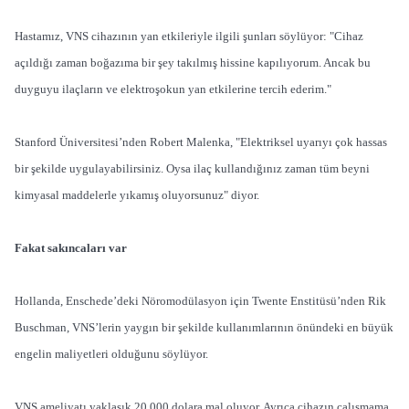
Hastamız, VNS cihazının yan etkileriyle ilgili şunları söylüyor: "Cihaz
açıldığı zaman boğazıma bir şey takılmış hissine kapılıyorum. Ancak bu
duyguyu ilaçların ve elektroşokun yan etkilerine tercih ederim."
Stanford Üniversitesi’nden Robert Malenka, "Elektriksel uyarıyı çok hassas
bir şekilde uygulayabilirsiniz. Oysa ilaç kullandığınız zaman tüm beyni
kimyasal maddelerle yıkamış oluyorsunuz" diyor.
Fakat sakıncaları var
Hollanda, Enschede’deki Nöromodülasyon için Twente Enstitüsü’nden Rik
Buschman, VNS’lerin yaygın bir şekilde kullanımlarının önündeki en büyük
engelin maliyetleri olduğunu söylüyor.
VNS ameliyatı yaklaşık 20.000 dolara mal oluyor. Ayrıca cihazın çalışmama