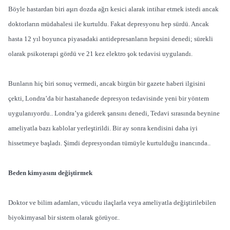
Böyle hastardan biri aşırı dozda ağrı kesici alarak intihar etmek istedi ancak
doktorların müdahalesi ile kurtuldu. Fakat depresyonu hep sürdü. Ancak
hasta 12 yıl boyunca piyasadaki antidepresanların hepsini denedi; sürekli
olarak psikoterapi gördü ve 21 kez elektro şok tedavisi uygulandı.
Bunların hiç biri sonuç vermedi, ancak birgün bir gazete haberi ilgisini
çekti, Londra’da bir hastahanede depresyon tedavisinde yeni bir yöntem
uygulanıyordu.. Londra’ya giderek şansını denedi, Tedavi sırasında beynine
ameliyatla bazı kablolar yerleştirildi. Bir ay sonra kendisini daha iyi
hissetmeye başladı. Şimdi depresyondan tümüyle kurtulduğu inancında..
Beden kimyasını değiştirmek
Doktor ve bilim adamları, vücudu ilaçlarla veya ameliyatla değiştirilebilen
biyokimyasal bir sistem olarak görüyor..