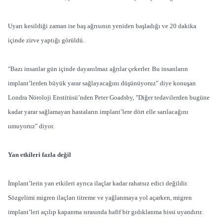
Uyarı kesildiği zaman ise baş ağrısının yeniden başladığı ve 20 dakika
içinde zirve yaptığı görüldü.
"Bazı insanlar gün içinde dayanılmaz ağrılar çekerler. Bu insanların
implant’lerden büyük yarar sağlayacağını düşünüyoruz" diye konuşan
Londra Nöroloji Enstitüsü’nden Peter Goadsby, "Diğer tedavilerden bugüne
kadar yarar sağlamayan hastaların implant’lere dört elle sarılacağını
umuyoruz" diyor.
Yan etkileri fazla değil
İmplant’lerin yan etkileri ayrıca ilaçlar kadar rahatsız edici değildir.
Sözgelimi migren ilaçları titreme ve yağlanmaya yol açarken, migren
implant’leri açılıp kapanma sırasında hafif bir gıdıklanma hissi uyandırır.