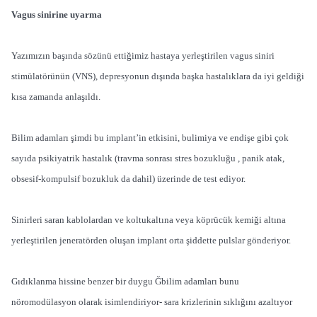
Vagus sinirine uyarma
Yazımızın başında sözünü ettiğimiz hastaya yerleştirilen vagus siniri
stimülatörünün (VNS), depresyonun dışında başka hastalıklara da iyi geldiği
kısa zamanda anlaşıldı.
Bilim adamları şimdi bu implant’in etkisini, bulimiya ve endişe gibi çok
sayıda psikiyatrik hastalık (travma sonrası stres bozukluğu , panik atak,
obsesif-kompulsif bozukluk da dahil) üzerinde de test ediyor.
Sinirleri saran kablolardan ve koltukaltına veya köprücük kemiği altına
yerleştirilen jeneratörden oluşan implant orta şiddette pulslar gönderiyor.
Gıdıklanma hissine benzer bir duygu Ğbilim adamları bunu
nöromodülasyon olarak isimlendiriyor- sara krizlerinin sıklığını azaltıyor