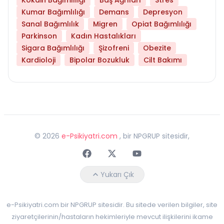
Kumar Bağımlılığı
Demans
Depresyon
Sanal Bağımlılık
Migren
Opiat Bağımlılığı
Parkinson
Kadın Hastalıkları
Sigara Bağımlılığı
Şizofreni
Obezite
Kardioloji
Bipolar Bozukluk
Cilt Bakımı
©
2026
e-Psikiyatri.com
, bir NPGRUP sitesidir,
Faceebok
Twitter
Youtube
Yukarı Çık
e-Psikiyatri.com bir NPGRUP sitesidir. Bu sitede verilen bilgiler, site
ziyaretçilerinin/hastaların hekimleriyle mevcut ilişkilerini ikame