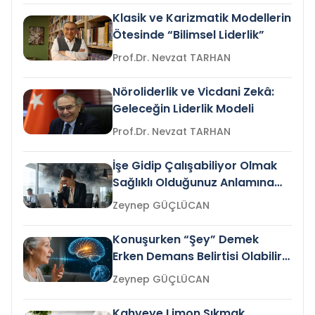
Klasik ve Karizmatik Modellerin
Ötesinde “Bilimsel Liderlik”
Prof.Dr. Nevzat TARHAN
Nöroliderlik ve Vicdani Zekâ:
Geleceğin Liderlik Modeli
Prof.Dr. Nevzat TARHAN
İşe Gidip Çalışabiliyor Olmak
Sağlıklı Olduğunuz Anlamına
Gelir mi?
Zeynep GÜÇLÜCAN
Konuşurken “Şey” Demek
Erken Demans Belirtisi Olabilir
mi?
Zeynep GÜÇLÜCAN
Kahveye Limon Sıkmak