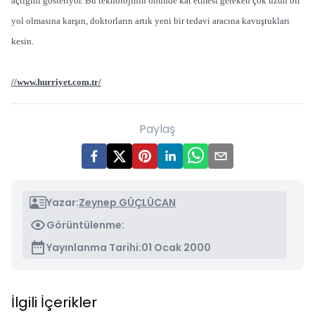
açtığını gösteriyor. Bu teknolojinin önünde kat etmesi gereken çok uzun bir
yol olmasına karşın, doktorların artık yeni bir tedavi aracına kavuştukları
kesin.
//www.hurriyet.com.tr/
Paylaş
Yazar:
Zeynep GÜÇLÜCAN
Görüntülenme:
Yayınlanma Tarihi:
01 Ocak 2000
İlgili İçerikler