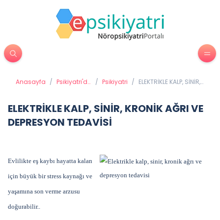
Anasayfa
/
Psikiyatri'de
/
Psikiyatri
/
ELEKTRİKLE KALP, SİNİR,
Tedavi
KRONİK AĞRI VE
Yöntemleri
DEPRESYON TEDAVİSİ
ELEKTRİKLE KALP, SİNİR, KRONİK AĞRI VE
DEPRESYON TEDAVİSİ
Evlilikte eş kaybı hayatta kalan
için büyük bir stress kaynağı ve
yaşamına son verme arzusu
doğurabilir..