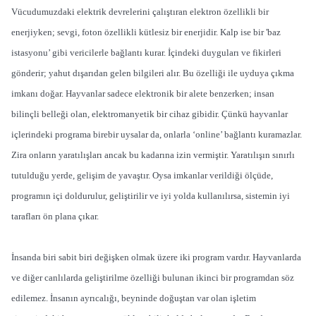
Vücudumuzdaki elektrik devrelerini çalıştıran elektron özellikli bir
enerjiyken; sevgi, foton özellikli kütlesiz bir enerjidir. Kalp ise bir 'baz
istasyonu’ gibi vericilerle bağlantı kurar. İçindeki duyguları ve fikirleri
gönderir; yahut dışarıdan gelen bilgileri alır. Bu özelliği ile uyduya çıkma
imkanı doğar. Hayvanlar sadece elektronik bir alete benzerken; insan
bilinçli belleği olan, elektromanyetik bir cihaz gibidir. Çünkü hayvanlar
içlerindeki programa birebir uysalar da, onlarla ‘online’ bağlantı kuramazlar.
Zira onların yaratılışları ancak bu kadarına izin vermiştir. Yaratılışın sınırlı
tutulduğu yerde, gelişim de yavaştır. Oysa imkanlar verildiği ölçüde,
programın içi doldurulur, geliştirilir ve iyi yolda kullanılırsa, sistemin iyi
tarafları ön plana çıkar.
İnsanda biri sabit biri değişken olmak üzere iki program vardır. Hayvanlarda
ve diğer canlılarda geliştirilme özelliği bulunan ikinci bir programdan söz
edilemez. İnsanın ayrıcalığı, beyninde doğuştan var olan işletim