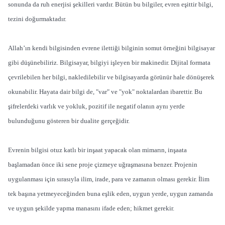
sonunda da ruh enerjisi şekilleri vardır. Bütün bu bilgiler, evren eşittir bilgi,
tezini doğurmaktadır.
Allah’ın kendi bilgisinden evrene ilettiği bilginin somut örneğini bilgisayar
gibi düşünebiliriz. Bilgisayar, bilgiyi işleyen bir makinedir. Dijital formata
çevrilebilen her bilgi, nakledilebilir ve bilgisayarda görünür hale dönüşerek
okunabilir. Hayata dair bilgi de, "var" ve "yok" noktalardan ibarettir. Bu
şifrelerdeki varlık ve yokluk, pozitif ile negatif olanın aynı yerde
bulunduğunu gösteren bir dualite gerçeğidir.
Evrenin bilgisi otuz katlı bir inşaat yapacak olan mimarın, inşaata
başlamadan önce iki sene proje çizmeye uğraşmasına benzer. Projenin
uygulanması için sırasıyla ilim, irade, para ve zamanın olması gerekir. İlim
tek başına yetmeyeceğinden buna eşlik eden, uygun yerde, uygun zamanda
ve uygun şekilde yapma manasını ifade eden; hikmet gerekir.