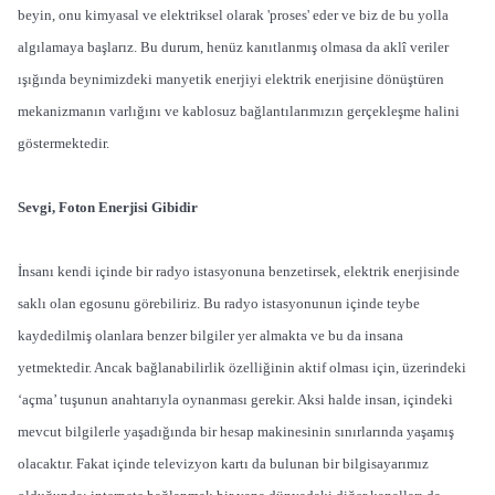
beyin, onu kimyasal ve elektriksel olarak 'proses' eder ve biz de bu yolla
algılamaya başlarız. Bu durum, henüz kanıtlanmış olmasa da aklî veriler
ışığında beynimizdeki manyetik enerjiyi elektrik enerjisine dönüştüren
mekanizmanın varlığını ve kablosuz bağlantılarımızın gerçekleşme halini
göstermektedir.
Sevgi, Foton Enerjisi Gibidir
İnsanı kendi içinde bir radyo istasyonuna benzetirsek, elektrik enerjisinde
saklı olan egosunu görebiliriz. Bu radyo istasyonunun içinde teybe
kaydedilmiş olanlara benzer bilgiler yer almakta ve bu da insana
yetmektedir. Ancak bağlanabilirlik özelliğinin aktif olması için, üzerindeki
‘açma’ tuşunun anahtarıyla oynanması gerekir. Aksi halde insan, içindeki
mevcut bilgilerle yaşadığında bir hesap makinesinin sınırlarında yaşamış
olacaktır. Fakat içinde televizyon kartı da bulunan bir bilgisayarımız