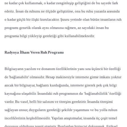
ne kadar çok kullanırsak, o kadar zenginleşip geliştiğini de bu sayede fark
ederiz. İnsan da ruhunu ne ölçüde geliştirirse, ona bu ruhu yazanla arasında
o kadar güçlü bir ilişki kurulacaktır. Şuuru yerinde olan bütün insanların ruh
programı genetik olarak aynı olmasına rağmen, az sayıdaki insan bu
programa bilgi yükleyip gerektiği gibi kullanabilmektedir.
Radyoya İlham Veren Ruh Programı
Bilgisayarın yazılım ve donanım özelliklerinin yanı sıra üçüncü bir özelliği
de 'bağlanabilir' olmasıdır. Hesap makinesiyle internete girme imkanı yoktur
ancak bir bilgisayar, bağlantı kurduğunda, internete girerek pek çok bilgi
kaynağına ulaşabilir. İnsandaki ruh programının da ‘bağlanabilirlik’ özelliği
vardır. Bu vasıf, belli bir salınım ve titreşim gerektirir. İnsanda titreşimi
sağlayan unsur, duyguların gerektiği şekilde yaşanması ve bu yolla ruhun
inceliklerinin keşfedilmesidir. Yapılan araştırmalar, insanda üç çeşit temel
duyunun olduğunu tespit etmiştir. Bunlardan birincisi dokunmak, fiziksel