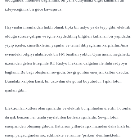
olduğunda; internete bağlanmak bir yana dünyadaki diğer kanalları da
izleyeceğimiz bir güce kavuşuruz.
Hayvanlar insanlardan farklı olarak tıpkı bir radyo ya da teyp gibi, elektrik
olduğu sürece çalışan ve içine kaydedilmiş bilgileri kullanan bir yapıdadır;
yiyip içerler, cinselliklerini yaşarlar ve temel ihtiyaçlarını karşılarlar. Ama
evrendeki bilgiyi alabilecek bir FM bantları yoktur. Oysa insan, megahertz
üzerinden gelen titreşimle RF, Radyo Frekansı dalgaları ile ilahi radyoya
bağlanır. Bu bağı oluşturan sevgidir. Sevgi gönlün enerjisi, kalbin özüdür.
Buradaki kalpten kasıt, bir uzuvdan öte gönül boyutudur. Tıpkı foton
ışınları gibi...
Elektronlar, kütlesi olan ışınlardır ve elektrik bu ışınlardan üretilir. Fotonlar
da ışık benzeri her tarafa yayılabilen kütlesiz ışınlardır. Sevgi, foton
enerjisinden oluşmuş gibidir. Hatta son yıllarda ışık hızından daha hızlı bir
enerji parçacığından söz edilmekte ve ismine ‘psikon’ denilmektedir.