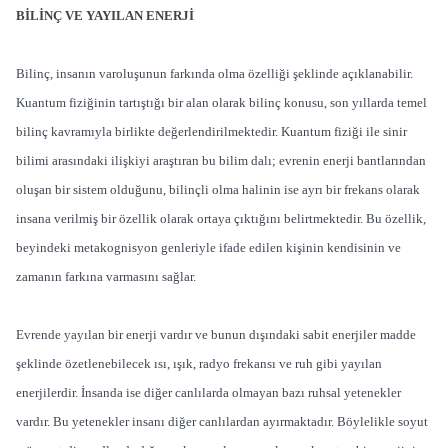
BİLİNÇ VE YAYILAN ENERJİ
Bilinç, insanın varoluşunun farkında olma özelliği şeklinde açıklanabilir.
Kuantum fiziğinin tartıştığı bir alan olarak bilinç konusu, son yıllarda temel
bilinç kavramıyla birlikte değerlendirilmektedir. Kuantum fiziği ile sinir
bilimi arasındaki ilişkiyi araştıran bu bilim dalı; evrenin enerji bantlarından
oluşan bir sistem olduğunu, bilinçli olma halinin ise ayrı bir frekans olarak
insana verilmiş bir özellik olarak ortaya çıktığını belirtmektedir. Bu özellik,
beyindeki metakognisyon genleriyle ifade edilen kişinin kendisinin ve
zamanın farkına varmasını sağlar.
Evrende yayılan bir enerji vardır ve bunun dışındaki sabit enerjiler madde
şeklinde özetlenebilecek ısı, ışık, radyo frekansı ve ruh gibi yayılan
enerjilerdir. İnsanda ise diğer canlılarda olmayan bazı ruhsal yetenekler
vardır. Bu yetenekler insanı diğer canlılardan ayırmaktadır. Böylelikle soyut