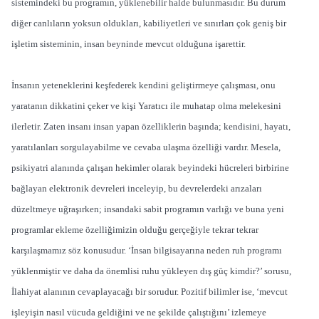
sistemindeki bu programın, yüklenebilir halde bulunmasıdır. Bu durum
diğer canlıların yoksun oldukları, kabiliyetleri ve sınırları çok geniş bir
işletim sisteminin, insan beyninde mevcut olduğuna işarettir.
İnsanın yeteneklerini keşfederek kendini geliştirmeye çalışması, onu
yaratanın dikkatini çeker ve kişi Yaratıcı ile muhatap olma melekesini
ilerletir. Zaten insanı insan yapan özelliklerin başında; kendisini, hayatı,
yaratılanları sorgulayabilme ve cevaba ulaşma özelliği vardır. Mesela,
psikiyatri alanında çalışan hekimler olarak beyindeki hücreleri birbirine
bağlayan elektronik devreleri inceleyip, bu devrelerdeki arızaları
düzeltmeye uğraşırken; insandaki sabit programın varlığı ve buna yeni
programlar ekleme özelliğimizin olduğu gerçeğiyle tekrar tekrar
karşılaşmamız söz konusudur. ‘İnsan bilgisayarına neden ruh programı
yüklenmiştir ve daha da önemlisi ruhu yükleyen dış güç kimdir?’ sorusu,
İlahiyat alanının cevaplayacağı bir sorudur. Pozitif bilimler ise, ‘mevcut
işleyişin nasıl vücuda geldiğini ve ne şekilde çalıştığını’ izlemeye