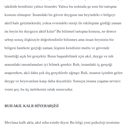
takdirde kendisini yalnız hisseder. Yalnız bu noktada şu soru bir tartışma
konusu olmuştur: İnsandaki bu güven duygusu mu beyindeki o bölgeyi
aktif hale getirmektedir, yoksa evrendeki enerji ile etkileşime girdiği zaman
mı beyin bu duyguyu aktif kılar? Bu bilimsel tartışma konusu, ne derece
sebep sonuç ilişkisiyle değerlendirilir bilinmez ama insan beyninin bir
bölgesi harekete geçtiği zaman, kişinin kendisini mutlu ve güvende
hissettiği açık bir gerçektir. Bunu başarabilmek için akıl, duygu ve ruh
arasındaki tanımlamaları iyi bilmek gerekir. Ruh, insandaki iç gerçeği
araştırırken, akıl daha çok dış gerçeklerle uğraşır. Ruh, insanın içinden gelen
duygu ve heyecanlara karşı daha duyarlıdır. Sonuçta insana yaşama sevinci
veren şey, bu üç melekenin ortak sonucudur.
RUH AKIL KALB HİYERARŞİSİ
Mevlana kalb akla, akıl ruha esirdir diyor. Bu bilgi yeni psikoloji teorisine