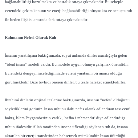
bağlanabilirliği bozulmakta ve hastalık ortaya çıkmaktadır. Bu sebeple
evrendeki çekim kanunu ve enerji bağlanabilirliği oluşmakta ve sonuçta ruh
ile beden ilişkisi arasında fark ortaya çıkmaktadır.
Rahmanın Nefesi Olarak Ruh
İnsanın yaratılışına baktığımızda, soyut anlamda dinler aracılığıyla gelen
“ideal insan” modeli vardır. Bu modele uygun olmaya çalışmak önemlidir.
Evrendeki dengeyi incelediğimizde evreni yaratanın bir amacı olduğu
görülmektedir. Bize tevhidi öneren dinler, bu tezle hareket etmektedirler.
İbrahimî dinlerin orijinal tezlerine baktığımızda, insanın “nefes” olduğunu
söylediklerini görürüz. İnsan ruhunu ilahi nefes olarak adlandıran tasavvufi
bakış, İslam Peygamberinin varlık, ‘nefha-i rahmandır’ diye adlandırdığı
ruhun ifadesidir. Allah tarafından insana üflendiği söylenen ruh da, insana
aktarılan bir enerji transferinden bahsetmek mümkündür. İnsan üfürdüğü