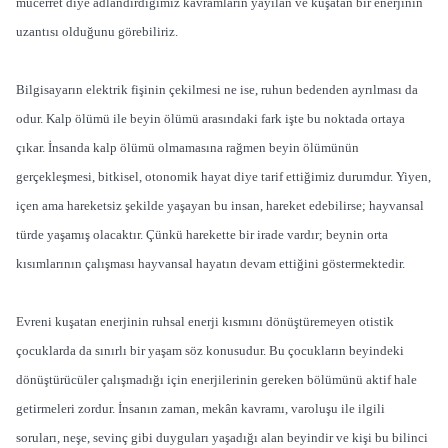
mücerret diye adlandırdığımız kavramların yayılan ve kuşatan bir enerjinin
uzantısı olduğunu görebiliriz.
Bilgisayarın elektrik fişinin çekilmesi ne ise, ruhun bedenden ayrılması da
odur. Kalp ölümü ile beyin ölümü arasındaki fark işte bu noktada ortaya
çıkar. İnsanda kalp ölümü olmamasına rağmen beyin ölümünün
gerçekleşmesi, bitkisel, otonomik hayat diye tarif ettiğimiz durumdur. Yiyen,
içen ama hareketsiz şekilde yaşayan bu insan, hareket edebilirse; hayvansal
türde yaşamış olacaktır. Çünkü harekette bir irade vardır; beynin orta
kısımlarının çalışması hayvansal hayatın devam ettiğini göstermektedir.
Evreni kuşatan enerjinin ruhsal enerji kısmını dönüştüremeyen otistik
çocuklarda da sınırlı bir yaşam söz konusudur. Bu çocukların beyindeki
dönüştürücüler çalışmadığı için enerjilerinin gereken bölümünü aktif hale
getirmeleri zordur. İnsanın zaman, mekân kavramı, varoluşu ile ilgili
soruları, neşe, sevinç gibi duyguları yaşadığı alan beyindir ve kişi bu bilinci