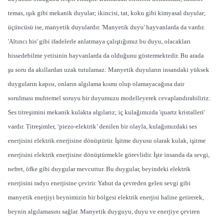
temas, ışık gibi mekanik duyular; ikincisi, tat, koku gibi kimyasal duyular;
üçüncüsü ise, manyetik duyulardır. 'Manyetik duyu' hayvanlarda da vardır.
'Altıncı his' gibi ifadelerle anlatmaya çalıştığımız bu duyu, olacakları
hissedebilme yetisinin hayvanlarda da olduğunu göstermektedir. Bu arada
şu soru da akıllardan uzak tutulamaz: Manyetik duyuların insandaki yüksek
duyguların kapısı, onların algılama kısmı olup olamayacağına dair
sorulması muhtemel soruyu bir duyumuzu modelleyerek cevaplandırabiliriz:
Ses titreşimini mekanik kulakta algılarız; iç kulağımızda 'quartz kristalleri'
vardır. Titreşimler, ‘piezo-elektrik’ denilen bir olayla, kulağımızdaki ses
enerjisini elektrik enerjisine dönüştürür. İşitme duyusu olarak kulak, işitme
enerjisini elektrik enerjisine dönüştürmekle görevlidir. İşte insanda da sevgi,
nefret, öfke gibi duygular mevcuttur. Bu duygular, beyindeki elektrik
enerjisini radyo enerjisine çevirir. Yahut da çevreden gelen sevgi gibi
manyetik enerjiyi beynimizin bir bölgesi elektrik enerjisi haline getirerek,
beynin algılamasını sağlar. Manyetik duyguyu, duyu ve enerjiye çeviren