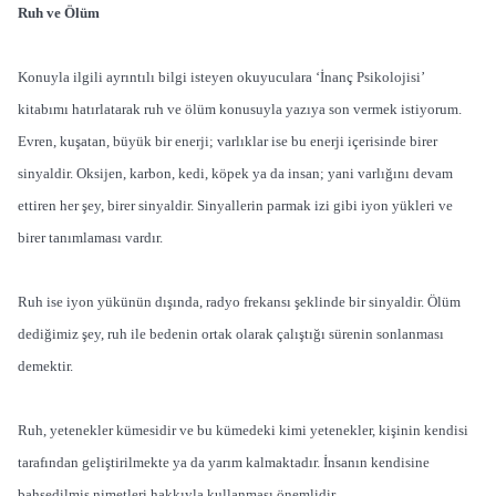
Ruh ve Ölüm
Konuyla ilgili ayrıntılı bilgi isteyen okuyuculara ‘İnanç Psikolojisi’
kitabımı hatırlatarak ruh ve ölüm konusuyla yazıya son vermek istiyorum.
Evren, kuşatan, büyük bir enerji; varlıklar ise bu enerji içerisinde birer
sinyaldir. Oksijen, karbon, kedi, köpek ya da insan; yani varlığını devam
ettiren her şey, birer sinyaldir. Sinyallerin parmak izi gibi iyon yükleri ve
birer tanımlaması vardır.
Ruh ise iyon yükünün dışında, radyo frekansı şeklinde bir sinyaldir. Ölüm
dediğimiz şey, ruh ile bedenin ortak olarak çalıştığı sürenin sonlanması
demektir.
Ruh, yetenekler kümesidir ve bu kümedeki kimi yetenekler, kişinin kendisi
tarafından geliştirilmekte ya da yarım kalmaktadır. İnsanın kendisine
bahşedilmiş nimetleri hakkıyla kullanması önemlidir.