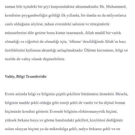
zaman bile içindeki bir şeyi karşısındakine aktarmaktadır. Hz. Muhammed,
kendisine peygamberliğin geldiği ilk yıllarda, bir damla su da milyonlarca
canlı olduğunu söylese, ruhun evrendeki salınım ve titreşimlerle
münasebetini dile getirse buna kimse inanmazdı. Allah maddî bir varlık
olmadığı ve ciğerleri de olmadığı için, ‘üfürme’ denildiğinde Allah’ın bazı
özelliklerini kullarına aktardığı anlaşılmaktadır. Üfürme kavramını, bilgi ve
özelde de vahiy olarak düşünebiliriz.
Vahiy, Bilgi Transferidir
Evren aslında bilgi ve bilginin çeşitli şekillere bürünmesi demektir. Mesela,
bilginin madde şekli olduğu gibi enerji şekli de vardır ve bu dijital format
biçiminde kendini gösterir. Evrende bilginin elektromanyetik biçimi,
yüksek frekans boyu ve görme bandındaki şekilleri, kızılötesi dediğimiz
ısıları okuyan biçimi ya da mikrodalga şekli, radyo frekansı şekli ve en