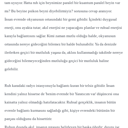
tam uyuyor. Hatta ruh için beynimize paralel bir kuantum paralel beyin var
mı? Bu beyine psikon beyni diyebilirmiyiz? sorusuna cevap aranıyor.
İnsan evrende okyanusun ortasındaki bir gemi gibidir. İçindeki duygusal
enerji, onu ayakta tutar; akıl enerjisi ne yapacağını planlar ve ruhsal enerjisi
karayla bağlantısını sağlar. Kimi zaman mutlu olduğu halde, okyanusun
ortasında nereye gideceğini bilemez bir halde bulunabilir. Ya da denizde
ilerlerken geçici bir mutluluk yaşasa da, aklını kullanmadığı takdirde nereye
gideceğini bilemeyeceğinden mutluluğu geçici bir mutluluk haline
gelebilir.
Ruh karadaki radyo istasyonuyla bağlantı kuran bir telsiz gibidir. İnsan
kendini yalnız hissetse de 'benim evrende bir Yaratıcım var' düşüncesi ona
kainatta yalnız olmadığı hatırlatacaktır. Ruhsal gerçeklik, insanın bütün
evrenle bağlantı kurmasını sağladığı gibi, kişiye evrendeki bütünün bir
parçası olduğunu da hissettirir.
Ruhun dışında akıl, insanın rotasını belirleyen bir başka öğedir; duygu ise