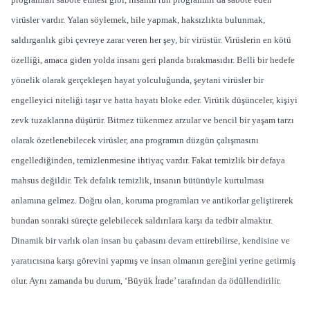
virüsler vardır. Yalan söylemek, hile yapmak, haksızlıkta bulunmak,
saldırganlık gibi çevreye zarar veren her şey, bir virüstür. Virüslerin en kötü
özelliği, amaca giden yolda insanı geri planda bırakmasıdır. Belli bir hedefe
yönelik olarak gerçekleşen hayat yolculuğunda, şeytani virüsler bir
engelleyici niteliği taşır ve hatta hayatı bloke eder. Virütik düşünceler, kişiyi
zevk tuzaklarına düşürür. Bitmez tükenmez arzular ve bencil bir yaşam tarzı
olarak özetlenebilecek virüsler, ana programın düzgün çalışmasını
engellediğinden, temizlenmesine ihtiyaç vardır. Fakat temizlik bir defaya
mahsus değildir. Tek defalık temizlik, insanın bütünüyle kurtulması
anlamına gelmez. Doğru olan, koruma programları ve antikorlar geliştirerek
bundan sonraki süreçte gelebilecek saldırılara karşı da tedbir almaktır.
Dinamik bir varlık olan insan bu çabasını devam ettirebilirse, kendisine ve
yaratıcısına karşı görevini yapmış ve insan olmanın gereğini yerine getirmiş
olur. Aynı zamanda bu durum, ‘Büyük İrade’ tarafından da ödüllendirilir.