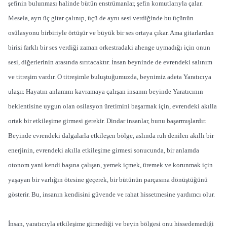
şefinin bulunması halinde bütün enstrümanlar, şefin komutlarıyla çalar.
Mesela, ayrı üç gitar çalınıp, üçü de aynı sesi verdiğinde bu üçünün
osülasyonu birbiriyle örtüşür ve büyük bir ses ortaya çıkar. Ama gitarlardan
birisi farklı bir ses verdiği zaman orkestradaki ahenge uymadığı için onun
sesi, diğerlerinin arasında sırıtacaktır. İnsan beyninde de evrendeki salınım
ve titreşim vardır. O titreşimle buluştuğumuzda, beynimiz adeta Yaratıcıya
ulaşır. Hayatın anlamını kavramaya çalışan insanın beyinde Yaratıcının
beklentisine uygun olan osilasyon üretimini başarmak için, evrendeki akılla
ortak bir etkileşime girmesi gerekir. Dindar insanlar, bunu başarmışlardır.
Beyinde evrendeki dalgalarla etkileşen bölge, aslında ruh denilen akıllı bir
enerjinin, evrendeki akılla etkileşime girmesi sonucunda, bir anlamda
otonom yani kendi başına çalışan, yemek içmek, üremek ve korunmak için
yaşayan bir varlığın ötesine geçerek, bir bütünün parçasına dönüştüğünü
gösterir. Bu, insanın kendisini güvende ve rahat hissetmesine yardımcı olur.
İnsan, yaratıcıyla etkileşime girmediği ve beyin bölgesi onu hissedemediği