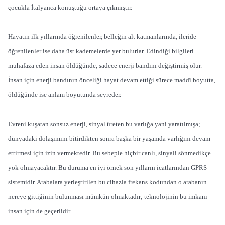
çocukla İtalyanca konuştuğu ortaya çıkmıştır.
Hayatın ilk yıllarında öğrenilenler, belleğin alt katmanlarında, ileride
öğrenilenler ise daha üst kademelerde yer bulurlar. Edindiği bilgileri
muhafaza eden insan öldüğünde, sadece enerji bandını değiştirmiş olur.
İnsan için enerji bandının önceliği hayat devam ettiği sürece maddî boyutta,
öldüğünde ise anlam boyutunda seyreder.
Evreni kuşatan sonsuz enerji, sinyal üreten bu varlığa yani yaratılmışa;
dünyadaki dolaşımını bitirdikten sonra başka bir yaşamda varlığını devam
ettirmesi için izin vermektedir. Bu sebeple hiçbir canlı, sinyali sönmedikçe
yok olmayacaktır. Bu duruma en iyi örnek son yılların icatlarından GPRS
sistemidir. Arabalara yerleştirilen bu cihazla frekans kodundan o arabanın
nereye gittiğinin bulunması mümkün olmaktadır; teknolojinin bu imkanı
insan için de geçerlidir.