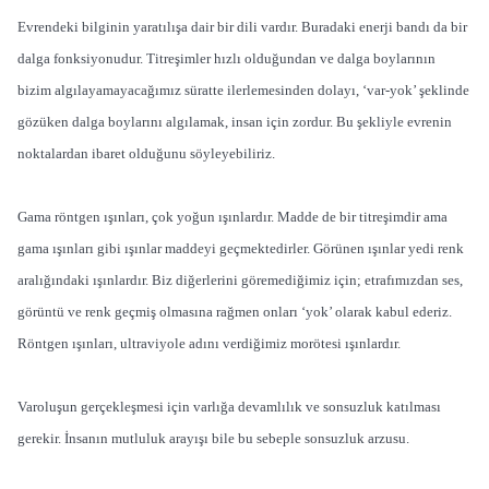
Evrendeki bilginin yaratılışa dair bir dili vardır. Buradaki enerji bandı da bir
dalga fonksiyonudur. Titreşimler hızlı olduğundan ve dalga boylarının
bizim algılayamayacağımız süratte ilerlemesinden dolayı, ‘var-yok’ şeklinde
gözüken dalga boylarını algılamak, insan için zordur. Bu şekliyle evrenin
noktalardan ibaret olduğunu söyleyebiliriz.
Gama röntgen ışınları, çok yoğun ışınlardır. Madde de bir titreşimdir ama
gama ışınları gibi ışınlar maddeyi geçmektedirler. Görünen ışınlar yedi renk
aralığındaki ışınlardır. Biz diğerlerini göremediğimiz için; etrafımızdan ses,
görüntü ve renk geçmiş olmasına rağmen onları ‘yok’ olarak kabul ederiz.
Röntgen ışınları, ultraviyole adını verdiğimiz morötesi ışınlardır.
Varoluşun gerçekleşmesi için varlığa devamlılık ve sonsuzluk katılması
gerekir. İnsanın mutluluk arayışı bile bu sebeple sonsuzluk arzusu.