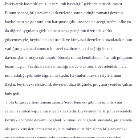
Psikiyatrik hastalıklar uzun süre ‘ruh hastalığı’ şeklinde tarif edilmiştir.
Bunun sebebi, bilgisayardaki devrelerde sorun olduğu zaman işlevinin
kaybolması ve görüntülerin karışması gibi; insanda da sevgi, nefret, öfke ya
da diğer duyguların gizli kalması veya gereğinin üzerinde varlık
göstermesiyle, beyindeki elektronik ve kimyasal devrelerin bozularak ruhun
varlığını gizlemesi sonucu bir nevi şizofrenik, akıl sağlığı bozuk
davranışların ortaya çıkmasıdır. Burada ruhun kendisinden öte, ruh programı
bozulmuştur. Yazılımda hata olmadığı halde elektronik devrelerdeki hata,
ruh hastalığı şeklinde algılanmaktadır. Hekimlerin tavsiyesiyle alınan
ilaçlar, beyindeki elektronik devreleri düzelttiğinde, program yeniden çalışır
hale gelir.
Tıpkı bilgisayarların zaman zaman ‘reset’lenmesi gibi, insanın da kimi
zaman yeniden yapılanması gerekmektedir. Bu yenilenme, kişinin evrendeki
kozmik enerjiyle devamlı bağlantı kurması ve bağlantı sırasında, programda
oluşacak virüsleri temizlemesiyle mümkün olur. Virüslerin bilgisayardaki
programları sabote etmesi gibi, insanın ruh programını da sabote eden