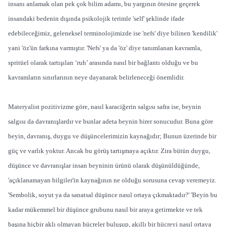
insanı anlamak olan pek çok bilim adamı, bu yargının ötesine geçerek
insandaki bedenin dışında psikolojik terimle 'self' şeklinde ifade
edebileceğimiz, geleneksel terminolojimizde ise 'nefs' diye bilinen 'kendilik'
yani 'öz'ün farkına varmıştır. 'Nefs' ya da 'öz' diye tanımlanan kavramla,
spritüel olarak tartışılan ‘ruh’ arasında nasıl bir bağlantı olduğu ve bu
kavramların sınırlarının neye dayanarak belirleneceği önemlidir.
Materyalist pozitivizme göre, nasıl karaciğerin salgısı safra ise, beynin
salgısı da davranışlardır ve bunlar adeta beynin birer sonucudur. Buna göre
beyin, davranış, duygu ve düşüncelerimizin kaynağıdır; Bunun üzerinde bir
güç ve varlık yoktur. Ancak bu görüş tartışmaya açıktır. Zira bütün duygu,
düşünce ve davranışlar insan beyninin ürünü olarak düşünüldüğünde,
'açıklanamayan bilgiler'in kaynağının ne olduğu sorusuna cevap veremeyiz.
'Sembolik, soyut ya da sanatsal düşünce nasıl ortaya çıkmaktadır?' 'Beyin bu
kadar mükemmel bir düşünce grubunu nasıl bir araya getirmekte ve tek
başına hiçbir aklı olmayan hücreler buluşup, akıllı bir hücreyi nasıl ortaya