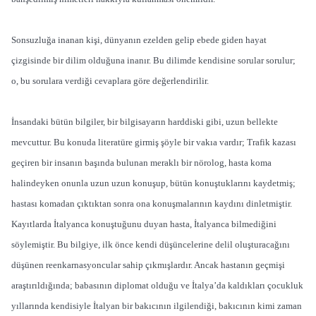
Sonsuzluğa inanan kişi, dünyanın ezelden gelip ebede giden hayat
çizgisinde bir dilim olduğuna inanır. Bu dilimde kendisine sorular sorulur;
o, bu sorulara verdiği cevaplara göre değerlendirilir.
İnsandaki bütün bilgiler, bir bilgisayarın harddiski gibi, uzun bellekte
mevcuttur. Bu konuda literatüre girmiş şöyle bir vakıa vardır; Trafik kazası
geçiren bir insanın başında bulunan meraklı bir nörolog, hasta koma
halindeyken onunla uzun uzun konuşup, bütün konuştuklarını kaydetmiş;
hastası komadan çıktıktan sonra ona konuşmalarının kaydını dinletmiştir.
Kayıtlarda İtalyanca konuştuğunu duyan hasta, İtalyanca bilmediğini
söylemiştir. Bu bilgiye, ilk önce kendi düşüncelerine delil oluşturacağını
düşünen reenkarnasyoncular sahip çıkmışlardır. Ancak hastanın geçmişi
araştırıldığında; babasının diplomat olduğu ve İtalya’da kaldıkları çocukluk
yıllarında kendisiyle İtalyan bir bakıcının ilgilendiği, bakıcının kimi zaman