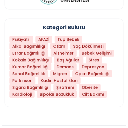
Kategori Bulutu
Psikiyatri
AFAZİ
Tüp Bebek
Alkol Bağımlılığı
Otizm
Saç Dökülmesi
Esrar Bağımlılığı
Alzheimer
Bebek Gelişimi
Kokain Bağımlılığı
Baş Ağrıları
Stres
Kumar Bağımlılığı
Demans
Depresyon
Sanal Bağımlılık
Migren
Opiat Bağımlılığı
Parkinson
Kadın Hastalıkları
Sigara Bağımlılığı
Şizofreni
Obezite
Kardioloji
Bipolar Bozukluk
Cilt Bakımı