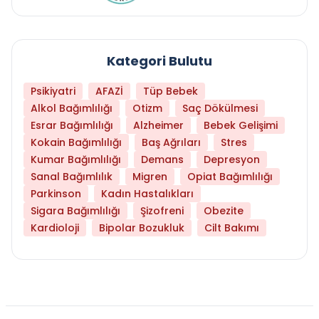
Kategori Bulutu
Psikiyatri
AFAZİ
Tüp Bebek
Alkol Bağımlılığı
Otizm
Saç Dökülmesi
Esrar Bağımlılığı
Alzheimer
Bebek Gelişimi
Kokain Bağımlılığı
Baş Ağrıları
Stres
Kumar Bağımlılığı
Demans
Depresyon
Sanal Bağımlılık
Migren
Opiat Bağımlılığı
Parkinson
Kadın Hastalıkları
Sigara Bağımlılığı
Şizofreni
Obezite
Kardioloji
Bipolar Bozukluk
Cilt Bakımı