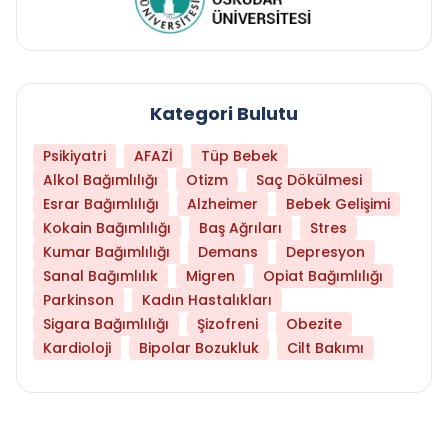
Kategori Bulutu
Psikiyatri
AFAZİ
Tüp Bebek
Alkol Bağımlılığı
Otizm
Saç Dökülmesi
Esrar Bağımlılığı
Alzheimer
Bebek Gelişimi
Kokain Bağımlılığı
Baş Ağrıları
Stres
Kumar Bağımlılığı
Demans
Depresyon
Sanal Bağımlılık
Migren
Opiat Bağımlılığı
Parkinson
Kadın Hastalıkları
Sigara Bağımlılığı
Şizofreni
Obezite
Kardioloji
Bipolar Bozukluk
Cilt Bakımı