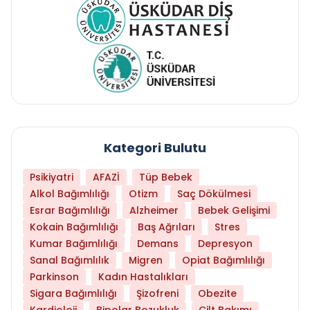
Kategori Bulutu
Psikiyatri
AFAZİ
Tüp Bebek
Alkol Bağımlılığı
Otizm
Saç Dökülmesi
Esrar Bağımlılığı
Alzheimer
Bebek Gelişimi
Kokain Bağımlılığı
Baş Ağrıları
Stres
Kumar Bağımlılığı
Demans
Depresyon
Sanal Bağımlılık
Migren
Opiat Bağımlılığı
Parkinson
Kadın Hastalıkları
Sigara Bağımlılığı
Şizofreni
Obezite
Kardioloji
Bipolar Bozukluk
Cilt Bakımı