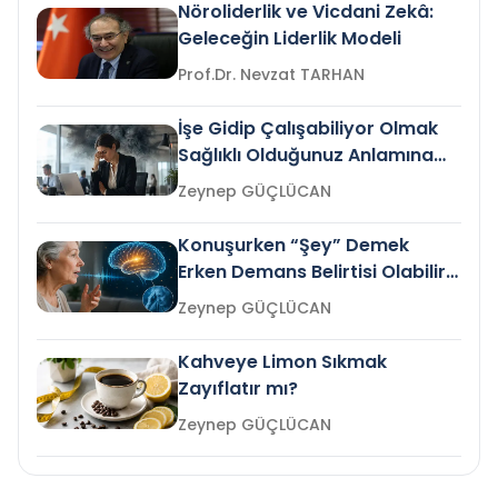
Nöroliderlik ve Vicdani Zekâ:
Geleceğin Liderlik Modeli
Prof.Dr. Nevzat TARHAN
İşe Gidip Çalışabiliyor Olmak
Sağlıklı Olduğunuz Anlamına
Gelir mi?
Zeynep GÜÇLÜCAN
Konuşurken “Şey” Demek
Erken Demans Belirtisi Olabilir
mi?
Zeynep GÜÇLÜCAN
Kahveye Limon Sıkmak
Zayıflatır mı?
Zeynep GÜÇLÜCAN