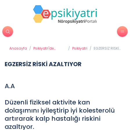
Anasayfa
/
Psikiyatri'de
/
Psikiyatri
/
EGZERSİZ RİSKİ
Tedavi Yöntemleri
AZALTIYOR
EGZERSİZ RİSKİ AZALTIYOR
A.A
Düzenli fiziksel aktivite kan
dolaşımını iyileştirip iyi kolesterolü
artırarak kalp hastalığı riskini
azaltıyor.