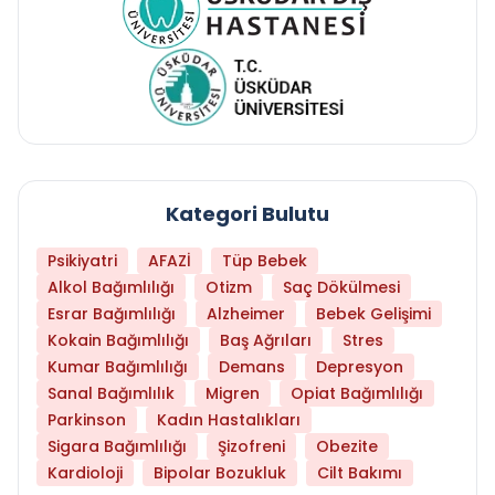
Kategori Bulutu
Psikiyatri
AFAZİ
Tüp Bebek
Alkol Bağımlılığı
Otizm
Saç Dökülmesi
Esrar Bağımlılığı
Alzheimer
Bebek Gelişimi
Kokain Bağımlılığı
Baş Ağrıları
Stres
Kumar Bağımlılığı
Demans
Depresyon
Sanal Bağımlılık
Migren
Opiat Bağımlılığı
Parkinson
Kadın Hastalıkları
Sigara Bağımlılığı
Şizofreni
Obezite
Kardioloji
Bipolar Bozukluk
Cilt Bakımı