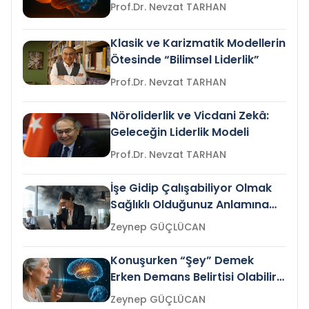
Prof.Dr. Nevzat TARHAN
Klasik ve Karizmatik Modellerin
Ötesinde “Bilimsel Liderlik”
Prof.Dr. Nevzat TARHAN
Nöroliderlik ve Vicdani Zekâ:
Geleceğin Liderlik Modeli
Prof.Dr. Nevzat TARHAN
İşe Gidip Çalışabiliyor Olmak
Sağlıklı Olduğunuz Anlamına
Gelir mi?
Zeynep GÜÇLÜCAN
Konuşurken “Şey” Demek
Erken Demans Belirtisi Olabilir
mi?
Zeynep GÜÇLÜCAN