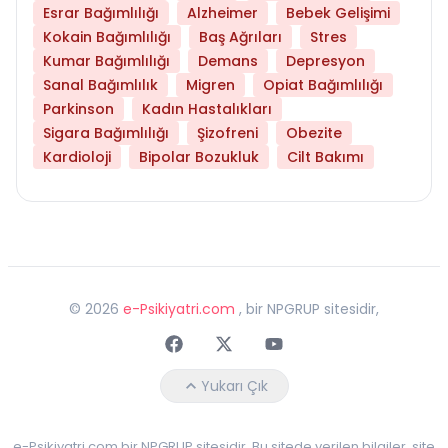
Esrar Bağımlılığı
Alzheimer
Bebek Gelişimi
Kokain Bağımlılığı
Baş Ağrıları
Stres
Kumar Bağımlılığı
Demans
Depresyon
Sanal Bağımlılık
Migren
Opiat Bağımlılığı
Parkinson
Kadın Hastalıkları
Sigara Bağımlılığı
Şizofreni
Obezite
Kardioloji
Bipolar Bozukluk
Cilt Bakımı
©
2026
e-Psikiyatri.com
, bir NPGRUP sitesidir,
Faceebok
Twitter
Youtube
Yukarı Çık
e-Psikiyatri.com bir NPGRUP sitesidir. Bu sitede verilen bilgiler, site