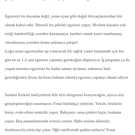
Egzersizi bir dayatma değil, yeme-içme gibi doğal ihtiyaçlarınızdan biri
olarak kabul edin. Düzenli bir şekilde egzersiz yapın. Modern hayatın yok
ettiği hareketliliği yeniden kazanmaya, hareket etmek üzere tasarlanmış
vücudunuzu yeniden forma sokmaya çalışın!
Çoğu insan egzersizden işe yarayacak bir sağlık yararı kazanmak için her
gün en az 1-2 saat egzersiz yapması gerektiğini düşünüyor. İş programı ya da
yaşam tarzımız egzersize bu kadar zaman ayırmayı imkansız hale
getirdiğinden (biraz da bunu bahane ederek) egzersiz yapmayı ihmal ediyor.
Sıradan fiziksel faaliyetlerin bile kilo dengenizi koruyacağını, ayrıca sizi
gençleştireceğini unutmayın. Fırsat buldukça yürüyün. Yüzün, bisiklete
binin, evde-ofiste temizlik yapın. Bahçeniz varsa çimleri biçin, budama
yapın. Boş zamanlarınızda evinizi onarın. Hafta sonları ailenizle,
dostlarınızla yürüyüşe çıkın. Öğle tatillerinde parkta turlayın! Fırsat