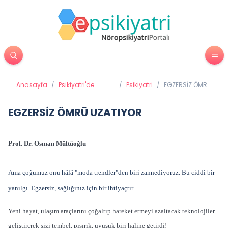
Anasayfa
/
Psikiyatri'de
/
Psikiyatri
/
EGZERSİZ ÖMRÜ
Tedavi Yöntemleri
UZATIYOR
EGZERSİZ ÖMRÜ UZATIYOR
Prof. Dr. Osman Müftüoğlu
Ama çoğumuz onu hâlâ "moda trendler"den biri zannediyoruz. Bu ciddi bir
yanılgı. Egzersiz, sağlığınız için bir ihtiyaçtır.
Yeni hayat, ulaşım araçlarını çoğaltıp hareket etmeyi azaltacak teknolojiler
geliştirerek sizi tembel, pısırık, uyuşuk biri haline getirdi!