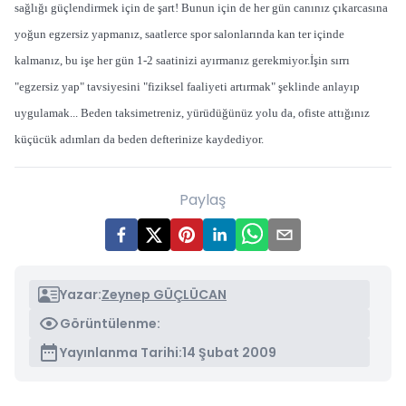
sağlığı güçlendirmek için de şart! Bunun için de her gün canınız çıkarcasına
yoğun egzersiz yapmanız, saatlerce spor salonlarında kan ter içinde
kalmanız, bu işe her gün 1-2 saatinizi ayırmanız gerekmiyor.İşin sırrı
"egzersiz yap" tavsiyesini "fiziksel faaliyeti artırmak" şeklinde anlayıp
uygulamak... Beden taksimetreniz, yürüdüğünüz yolu da, ofiste attığınız
küçücük adımları da beden defterinize kaydediyor.
Paylaş
Yazar:
Zeynep GÜÇLÜCAN
Görüntülenme:
Yayınlanma Tarihi:
14 Şubat 2009