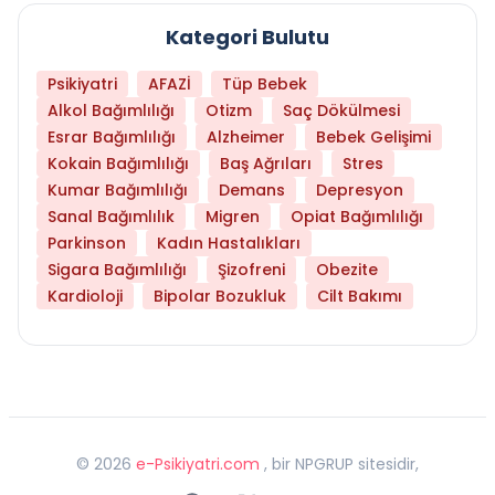
Kategori Bulutu
Psikiyatri
AFAZİ
Tüp Bebek
Alkol Bağımlılığı
Otizm
Saç Dökülmesi
Esrar Bağımlılığı
Alzheimer
Bebek Gelişimi
Kokain Bağımlılığı
Baş Ağrıları
Stres
Kumar Bağımlılığı
Demans
Depresyon
Sanal Bağımlılık
Migren
Opiat Bağımlılığı
Parkinson
Kadın Hastalıkları
Sigara Bağımlılığı
Şizofreni
Obezite
Kardioloji
Bipolar Bozukluk
Cilt Bakımı
©
2026
e-Psikiyatri.com
, bir NPGRUP sitesidir,