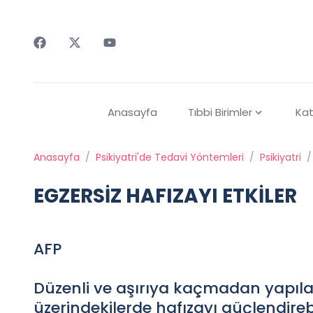
Faceebok
Twitter
Youtube
Anasayfa
Tıbbi Birimler
Kat
Anasayfa
/
Psikiyatri'de Tedavi Yöntemleri
/
Psikiyatri
/
EGZERSİZ HAFIZAYI ETKİLER
AFP
Düzenli ve aşırıya kaçmadan yapılan
üzerindekilerde hafızayı güçlendirebi