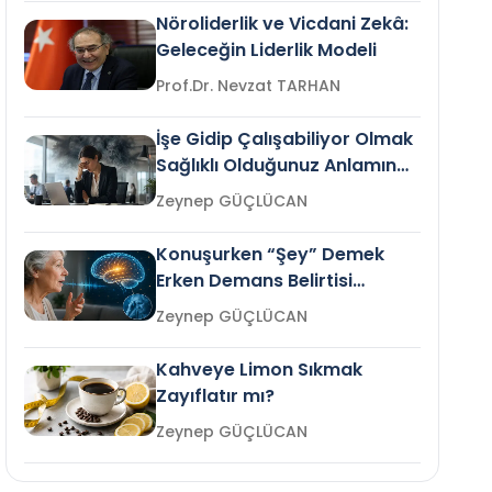
Nöroliderlik ve Vicdani Zekâ:
Geleceğin Liderlik Modeli
Prof.Dr. Nevzat TARHAN
İşe Gidip Çalışabiliyor Olmak
Sağlıklı Olduğunuz Anlamına
Gelir mi?
Zeynep GÜÇLÜCAN
Konuşurken “Şey” Demek
Erken Demans Belirtisi
Olabilir mi?
Zeynep GÜÇLÜCAN
Kahveye Limon Sıkmak
Zayıflatır mı?
Zeynep GÜÇLÜCAN