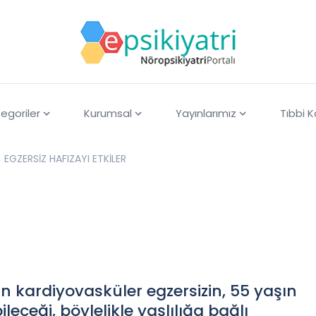
egoriler
Kurumsal
Yayınlarımız
Tıbbi 
EGZERSİZ HAFIZAYI ETKİLER
 kardiyovasküler egzersizin, 55 yaşın
leceği, böylelikle yaşlılığa bağlı