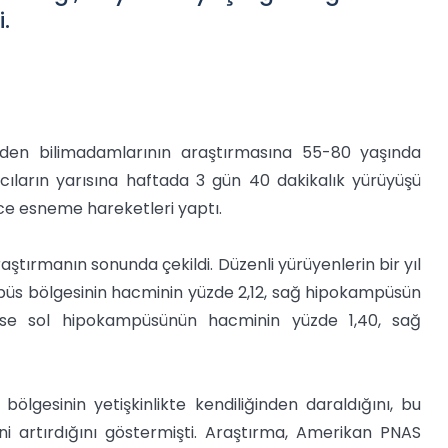
.
erinden bilimadamlarının araştırmasına 55-80 yaşında
mcıların yarısına haftada 3 gün 40 dakikalık yürüyüşü
ece esneme hareketleri yaptı.
aştırmanın sonunda çekildi. Düzenli yürüyenlerin bir yıl
püs bölgesinin hacminin yüzde 2,12, sağ hipokampüsün
n ise sol hipokampüsünün hacminin yüzde 1,40, sağ
lgesinin yetişkinlikte kendiliğinden daraldığını, bu
ni artırdığını göstermişti. Araştırma, Amerikan PNAS