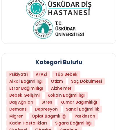
Kategori Bulutu
Psikiyatri
AFAZİ
Tüp Bebek
Alkol Bağımlılığı
Otizm
Saç Dökülmesi
Esrar Bağımlılığı
Alzheimer
Bebek Gelişimi
Kokain Bağımlılığı
Baş Ağrıları
Stres
Kumar Bağımlılığı
Daha Az Protein Tüketmek Yaşlanmayı Yava
Demans
Depresyon
Sanal Bağımlılık
Migren
Opiat Bağımlılığı
Parkinson
Kadın Hastalıkları
Sigara Bağımlılığı