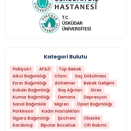
Kategori Bulutu
Psikiyatri
AFAZİ
Tüp Bebek
Alkol Bağımlılığı
Otizm
Saç Dökülmesi
Esrar Bağımlılığı
Alzheimer
Bebek Gelişimi
Kokain Bağımlılığı
Baş Ağrıları
Stres
Kumar Bağımlılığı
Demans
Depresyon
Sanal Bağımlılık
Migren
Opiat Bağımlılığı
Parkinson
Kadın Hastalıkları
Sigara Bağımlılığı
Şizofreni
Obezite
Kardioloji
Bipolar Bozukluk
Cilt Bakımı