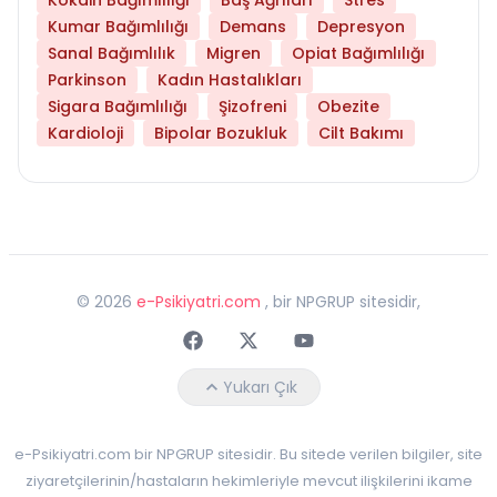
Kumar Bağımlılığı
Demans
Depresyon
Sanal Bağımlılık
Migren
Opiat Bağımlılığı
Parkinson
Kadın Hastalıkları
Sigara Bağımlılığı
Şizofreni
Obezite
Kardioloji
Bipolar Bozukluk
Cilt Bakımı
©
2026
e-Psikiyatri.com
, bir NPGRUP sitesidir,
Faceebok
Twitter
Youtube
Yukarı Çık
e-Psikiyatri.com bir NPGRUP sitesidir. Bu sitede verilen bilgiler, site
ziyaretçilerinin/hastaların hekimleriyle mevcut ilişkilerini ikame