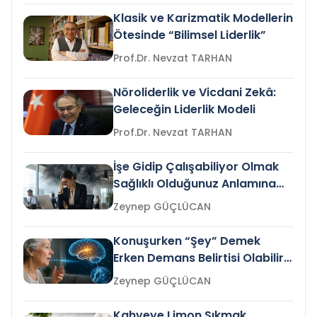
Klasik ve Karizmatik Modellerin
Ötesinde “Bilimsel Liderlik”
Prof.Dr. Nevzat TARHAN
Nöroliderlik ve Vicdani Zekâ:
Geleceğin Liderlik Modeli
Prof.Dr. Nevzat TARHAN
İşe Gidip Çalışabiliyor Olmak
Sağlıklı Olduğunuz Anlamına
Gelir mi?
Zeynep GÜÇLÜCAN
Konuşurken “Şey” Demek
Erken Demans Belirtisi Olabilir
mi?
Zeynep GÜÇLÜCAN
Kahveye Limon Sıkmak