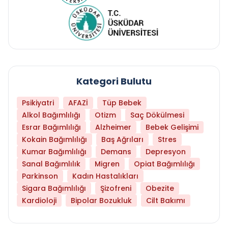
Kategori Bulutu
Psikiyatri
AFAZİ
Tüp Bebek
Alkol Bağımlılığı
Otizm
Saç Dökülmesi
Esrar Bağımlılığı
Alzheimer
Bebek Gelişimi
Kokain Bağımlılığı
Baş Ağrıları
Stres
Kumar Bağımlılığı
Demans
Depresyon
Sanal Bağımlılık
Migren
Opiat Bağımlılığı
Parkinson
Kadın Hastalıkları
Sigara Bağımlılığı
Şizofreni
Obezite
Kardioloji
Bipolar Bozukluk
Cilt Bakımı