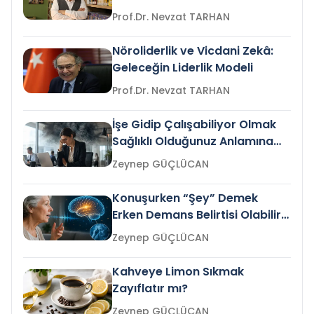
Prof.Dr. Nevzat TARHAN
Nöroliderlik ve Vicdani Zekâ:
Geleceğin Liderlik Modeli
Prof.Dr. Nevzat TARHAN
İşe Gidip Çalışabiliyor Olmak
Sağlıklı Olduğunuz Anlamına
Gelir mi?
Zeynep GÜÇLÜCAN
Konuşurken “Şey” Demek
Erken Demans Belirtisi Olabilir
mi?
Zeynep GÜÇLÜCAN
Kahveye Limon Sıkmak
Zayıflatır mı?
Zeynep GÜÇLÜCAN