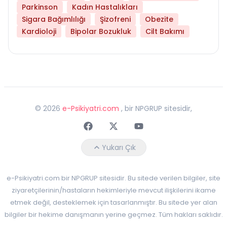
Parkinson
Kadın Hastalıkları
Sigara Bağımlılığı
Şizofreni
Obezite
Kardioloji
Bipolar Bozukluk
Cilt Bakımı
©
2026
e-Psikiyatri.com
, bir NPGRUP sitesidir,
Faceebok
Twitter
Youtube
Yukarı Çık
e-Psikiyatri.com bir NPGRUP sitesidir. Bu sitede verilen bilgiler, site
ziyaretçilerinin/hastaların hekimleriyle mevcut ilişkilerini ikame
etmek değil, desteklemek için tasarlanmıştır. Bu sitede yer alan
bilgiler bir hekime danışmanın yerine geçmez. Tüm hakları saklıdır.