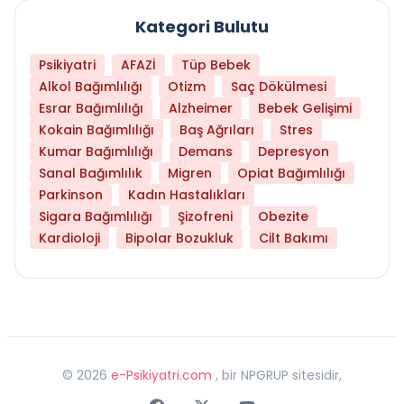
Kategori Bulutu
Psikiyatri
AFAZİ
Tüp Bebek
Alkol Bağımlılığı
Otizm
Saç Dökülmesi
Esrar Bağımlılığı
Alzheimer
Bebek Gelişimi
Kokain Bağımlılığı
Baş Ağrıları
Stres
Kumar Bağımlılığı
Demans
Depresyon
Sanal Bağımlılık
Migren
Opiat Bağımlılığı
Parkinson
Kadın Hastalıkları
Sigara Bağımlılığı
Şizofreni
Obezite
Kardioloji
Bipolar Bozukluk
Cilt Bakımı
©
2026
e-Psikiyatri.com
, bir NPGRUP sitesidir,