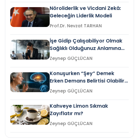
Nöroliderlik ve Vicdani Zekâ:
Geleceğin Liderlik Modeli
Prof.Dr. Nevzat TARHAN
İşe Gidip Çalışabiliyor Olmak
Sağlıklı Olduğunuz Anlamına
Gelir mi?
Zeynep GÜÇLÜCAN
Konuşurken “Şey” Demek
Erken Demans Belirtisi Olabilir
mi?
Zeynep GÜÇLÜCAN
Kahveye Limon Sıkmak
Zayıflatır mı?
Zeynep GÜÇLÜCAN