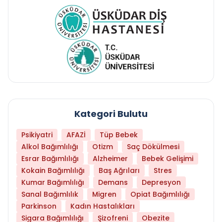
Kategori Bulutu
Psikiyatri
AFAZİ
Tüp Bebek
Alkol Bağımlılığı
Otizm
Saç Dökülmesi
Esrar Bağımlılığı
Alzheimer
Bebek Gelişimi
Kokain Bağımlılığı
Baş Ağrıları
Stres
Kumar Bağımlılığı
Demans
Depresyon
Sanal Bağımlılık
Migren
Opiat Bağımlılığı
Parkinson
Kadın Hastalıkları
Sigara Bağımlılığı
Şizofreni
Obezite