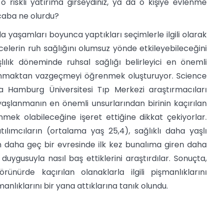
o riskli yatırıma girseydiniz, ya da o kişiye evlenme
acaba ne olurdu?
a yaşamları boyunca yaptıkları seçimlerle ilgili olarak
celerin ruh sağlığını olumsuz yönde etkileyebileceğini
ılık döneminde ruhsal sağlığı belirleyici en önemli
flanmaktan vazgeçmeyi öğrenmek oluşturuyor. Science
a Hamburg Üniversitesi Tıp Merkezi araştırmacıları
 yaşlanmanın en önemli unsurlarından birinin kaçırılan
ek olabileceğine işeret ettiğine dikkat çekiyorlar.
ılımcıların (ortalama yaş 25,4), sağlıklı daha yaşlı
n daha geç bir evresinde ilk kez bunalıma giren daha
duygusuyla nasıl baş ettiklerini araştırdılar. Sonuçta,
ünürde kaçırılan olanaklarla ilgili pişmanlıklarını
manlıklarını bir yana attıklarına tanık olundu.