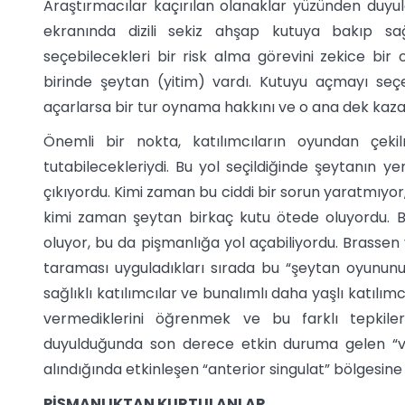
Araştırmacılar kaçırılan olanaklar yüzünden duyula
ekranında dizili sekiz ahşap kutuya bakıp sa
seçebilecekleri bir risk alma görevini zekice bir 
birinde şeytan (yitim) vardı. Kutuyu açmayı seçe
açarlarsa bir tur oynama hakkını ve o ana dek kazand
Önemli bir nokta, katılımcıların oyundan çeki
tutabilecekleriydi. Bu yol seçildiğinde şeytanın yeri
çıkıyordu. Kimi zaman bu ciddi bir sorun yaratmıyor
kimi zaman şeytan birkaç kutu ötede oluyordu. B
oluyor, bu da pişmanlığa yol açabiliyordu. Brassen
taraması uyguladıkları sırada bu “şeytan oyununu”
sağlıklı katılımcılar ve bunalımlı daha yaşlı katılımc
vermediklerini öğrenmek ve bu farklı tepkiler
duyulduğunda son derece etkin duruma gelen “ven
alındığında etkinleşen “anterior singulat” bölgesine
PİŞMANLIKTAN KURTULANLAR