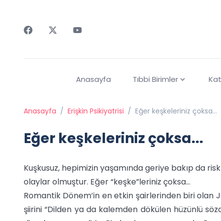
Faceebok
Twitter
Youtube
Anasayfa
Tıbbi Birimler
Kat
Anasayfa
/
Erişkin Psikiyatrisi
/
Eğer keşkeleriniz çoksa...
Eğer keşkeleriniz çoksa...
Kuşkusuz, hepimizin yaşamında geriye bakıp da ris
olaylar olmuştur. Eğer “keşke”leriniz çoksa…
Romantik Dönem’in en etkin şairlerinden biri olan 
şiirini “Dilden ya da kalemden dökülen hüzünlü sözcük