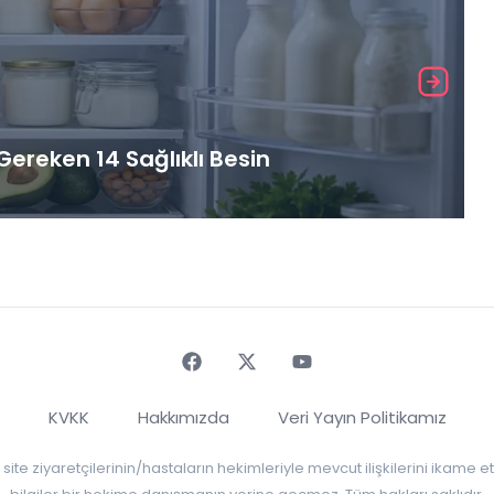
ereken 14 Sağlıklı Besin
Faceebok
Twitter
Youtube
KVKK
Hakkımızda
Veri Yayın Politikamız
r, site ziyaretçilerinin/hastaların hekimleriyle mevcut ilişkilerini ikame