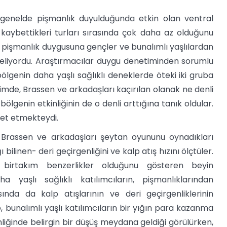
e genelde pişmanlık duyulduğunda etkin olan ventral
kaybettikleri turları sırasında çok daha az olduğunu
n pişmanlık duygusuna gençler ve bunalımlı yaşlılardan
 geliyordu. Araştırmacılar duygu denetiminden sorumlu
bölgenin daha yaşlı sağlıklı deneklerde öteki iki gruba
çimde, Brassen ve arkadaşları kaçırılan olanak ne denli
lgenin etkinliğinin de o denli arttığına tanık oldular.
ret etmekteydi.
de Brassen ve arkadaşları şeytan oyununu oynadıkları
bilinen- deri geçirgenliğini ve kalp atış hızını ölçtüler.
da birtakım benzerlikler olduğunu gösteren beyin
 yaşlı sağlıklı katılımcıların, pişmanlıklarından
ısında da kalp atışlarının ve deri geçirgenliklerinin
bunalımlı yaşlı katılımcıların bir yığın para kazanma
nliğinde belirgin bir düşüş meydana geldiği görülürken,