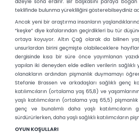
dizeyle sona erdirir. Bir başkasını paraya boğan 
teklifinde bulunma yürekliliğini gösterebilseydiniz 
Ancak yeni bir araştırma insanların yaşlandıklarınd
“keşke” diye kafalarından geçirdikleri bu tür düşün
ortaya koyuyor. Altın Çağ olarak da bilinen yaşl
unsurlardan birini geçmişte olabileceklere hayı
dergisinde kısa bir süre önce yayımlanan yazıd
yapılan iki deneyden elde edilen verilerin sağlıklı
olanakların ardından pişmanlık duymamayı öğrenm
Stefanie Brassen ve arkadaşları sağlıklı genç kat
katılımcıların (ortalama yaş 65,8) ve yaşamlarını
yaşlı katılımcıların (ortalama yaş 65,5) pişmanlık 
genç ve bunalımlı daha yaşlı katılımcıların gör
sürdürürlerken, daha yaşlı sağlıklı katılımcıların piş
OYUN KOŞULLARI