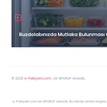
Buzdolabınızda Mutlaka Bulunması G
©
2026
e-Psikiyatri.com
, bir NPGRUP sitesidir,
e-Psikiyatri.com bir NPGRUP sitesidir. Bu sitede verilen bilgile