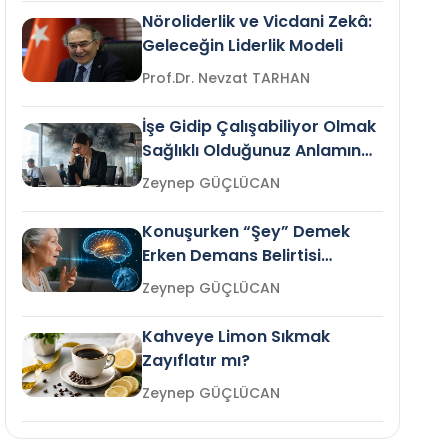
Nöroliderlik ve Vicdani Zekâ:
Geleceğin Liderlik Modeli
Prof.Dr. Nevzat TARHAN
İşe Gidip Çalışabiliyor Olmak
Sağlıklı Olduğunuz Anlamına
Gelir mi?
Zeynep GÜÇLÜCAN
Konuşurken “Şey” Demek
Erken Demans Belirtisi
Olabilir mi?
Zeynep GÜÇLÜCAN
Kahveye Limon Sıkmak
Zayıflatır mı?
Zeynep GÜÇLÜCAN