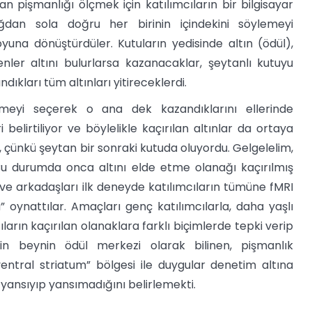
n pişmanlığı ölçmek için katılımcıların bir bilgisayar
ğdan sola doğru her birinin içindekini söylemeyi
oyuna dönüştürdüler. Kutuların yedisinde altın (ödül),
nler altını bulurlarsa kazanacaklar, şeytanlı kutuyu
ıkları tüm altınları yitireceklerdi.
lmeyi seçerek o ana dek kazandıklarını ellerinde
 belirtiliyor ve böylelikle kaçırılan altınlar da ortaya
, çünkü şeytan bir sonraki kutuda oluyordu. Gelgelelim,
u durumda onca altını elde etme olanağı kaçırılmış
 ve arkadaşları ilk deneyde katılımcıların tümüne fMRI
 oynattılar. Amaçları genç katılımcılarla, daha yaşlı
ıların kaçırılan olanaklara farklı biçimlerde tepki verip
in beynin ödül merkezi olarak bilinen, pişmanlık
tral striatum” bölgesi ile duygular denetim altına
 yansıyıp yansımadığını belirlemekti.