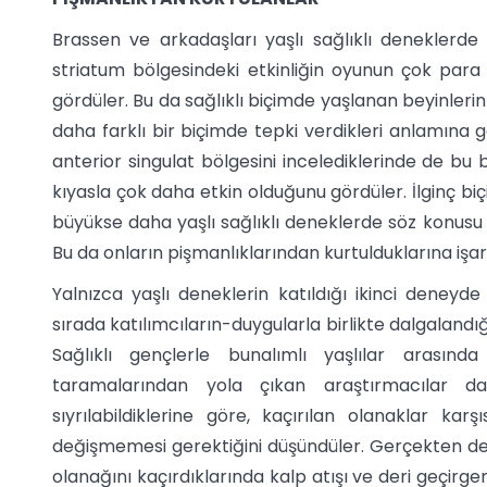
Brassen ve arkadaşları yaşlı sağlıklı deneklerd
striatum bölgesindeki etkinliğin oyunun çok para 
gördüler. Bu da sağlıklı biçimde yaşlanan beyinleri
daha farklı bir biçimde tepki verdikleri anlamına
anterior singulat bölgesini incelediklerinde de bu 
kıyasla çok daha etkin olduğunu gördüler. İlginç bi
büyükse daha yaşlı sağlıklı deneklerde söz konusu bö
Bu da onların pişmanlıklarından kurtulduklarına işa
Yalnızca yaşlı deneklerin katıldığı ikinci deney
sırada katılımcıların-duygularla birlikte dalgalandığı 
Sağlıklı gençlerle bunalımlı yaşlılar arasın
taramalarından yola çıkan araştırmacılar daha
sıyrılabildiklerine göre, kaçırılan olanaklar karş
değişmemesi gerektiğini düşündüler. Gerçekten de, 
olanağını kaçırdıklarında kalp atışı ve deri geçirge