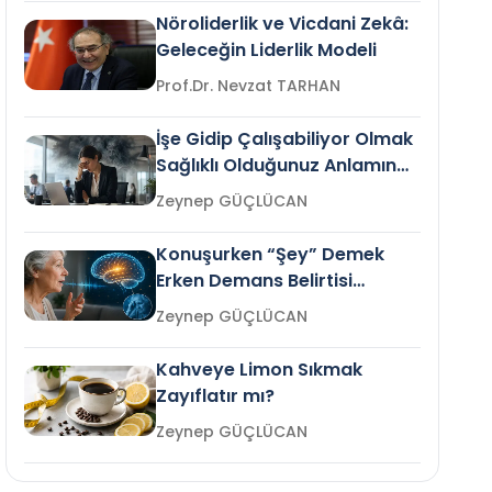
Nöroliderlik ve Vicdani Zekâ:
Geleceğin Liderlik Modeli
Prof.Dr. Nevzat TARHAN
İşe Gidip Çalışabiliyor Olmak
Sağlıklı Olduğunuz Anlamına
Gelir mi?
Zeynep GÜÇLÜCAN
Konuşurken “Şey” Demek
Erken Demans Belirtisi
Olabilir mi?
Zeynep GÜÇLÜCAN
Kahveye Limon Sıkmak
Zayıflatır mı?
Zeynep GÜÇLÜCAN