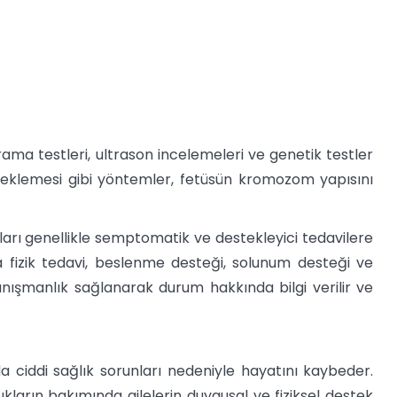
arama testleri, ultrason incelemeleri ve genetik testler
örneklemesi gibi yöntemler, fetüsün kromozom yapısını
ları genellikle semptomatik ve destekleyici tedavilere
a fizik tedavi, beslenme desteği, solunum desteği ve
anışmanlık sağlanarak durum hakkında bilgi verilir ve
da ciddi sağlık sorunları nedeniyle hayatını kaybeder.
ukların bakımında ailelerin duygusal ve fiziksel destek