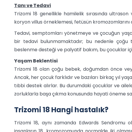
Tanı ve Tedavi
Trizomi 18 genellikle hamilelik sırasında ultrason
koryon villus örneklemesi, fetüsün kromozomlarını 
Tedavi, semptomları yönetmeye ve çocuğun yaşam k
bir tedavi bulunmamaktadır; bu nedenle çoğu tıbb
beslenme desteği ve palyatif bakım, bu çocuklar içi
Yaşam Beklentisi
Trizomi 18 olan çoğu bebek, doğumdan önce vey
Ancak, her çocuk farklıdır ve bazıları birkaç yıl yaşa
tıbbi destek alırlar. Bu durumdaki çocuklar ve aile
zorluklarla başa çıkma konusunda hayati öneme sah
Trizomi 18 Hangi hastalık?
Trizomi 18, aynı zamanda Edwards Sendromu ola
insanların 18. kromozomunda normalde iki olma