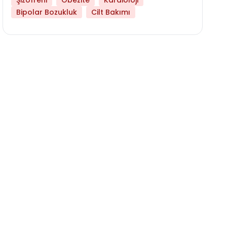
Şizofreni
Obezite
Kardioloji
Bipolar Bozukluk
Cilt Bakımı