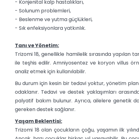
- Konjenital kalp hastalıkları,
- Solunum problemleri,
- Beslenme ve yutma güçlükleri,
- Sık enfeksiyonlara yatkınlık.
Tanı ve Yönetim:
Trizomi 18, genellikle hamilelik sırasında yapılan t
ile teşhis edilir. Amniyosentez ve koryon villus 
analiz etmek için kullanılabilir.
Bu durum için kesin bir tedavi yoktur, yönetim plan
odaklanır. Tedavi ve destek yaklaşımları arasınd
palyatif bakım bulunur. Ayrıca, ailelere genetik d
gereken destek sağlanır.
Yaşam Beklentisi:
Trizomi 18 olan çocukların çoğu, yaşamın ilk yılın
Ancak, bazı çocuklar birkaç yıl yaşayabilir. Bu çoc