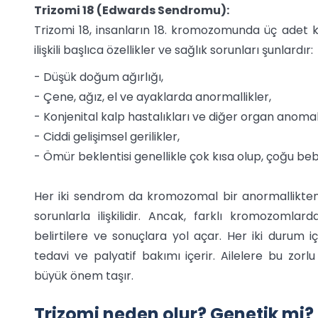
Trizomi 18 (Edwards Sendromu):
Trizomi 18, insanların 18. kromozomunda üç adet 
ilişkili başlıca özellikler ve sağlık sorunları şunlardır:
- Düşük doğum ağırlığı,
- Çene, ağız, el ve ayaklarda anormallikler,
- Konjenital kalp hastalıkları ve diğer organ anomali
- Ciddi gelişimsel gerilikler,
- Ömür beklentisi genellikle çok kısa olup, çoğu be
Her iki sendrom da kromozomal bir anormallikten k
sorunlarla ilişkilidir. Ancak, farklı kromozomla
belirtilere ve sonuçlara yol açar. Her iki durum
tedavi ve palyatif bakımı içerir. Ailelere bu zo
büyük önem taşır.
Trizomi neden olur? Genetik mi?