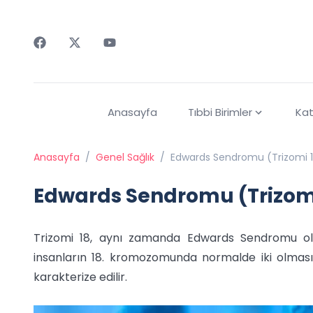
Faceebok
Twitter
Youtube
Anasayfa
Tıbbi Birimler
Kat
Anasayfa
/
Genel Sağlık
/
Edwards Sendromu (Trizomi 1
Edwards Sendromu (Trizomi
Trizomi 18, aynı zamanda Edwards Sendromu ola
insanların 18. kromozomunda normalde iki olma
karakterize edilir.