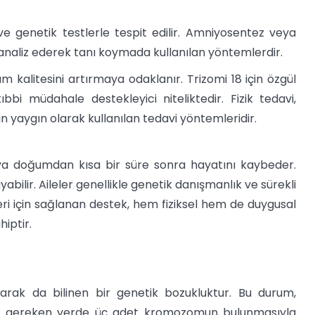
 ve genetik testlerle tespit edilir. Amniyosentez veya
analiz ederek tanı koymada kullanılan yöntemlerdir.
alitesini artırmaya odaklanır. Trizomi 18 için özgül
i müdahale destekleyici niteliktedir. Fizik tedavi,
n yaygın olarak kullanılan tedavi yöntemleridir.
a doğumdan kısa bir süre sonra hayatını kaybeder.
yabilir. Aileler genellikle genetik danışmanlık ve sürekli
leri için sağlanan destek, hem fiziksel hem de duygusal
iptir.
rak da bilinen bir genetik bozukluktur. Bu durum,
sı gereken yerde üç adet kromozomun bulunmasıyla