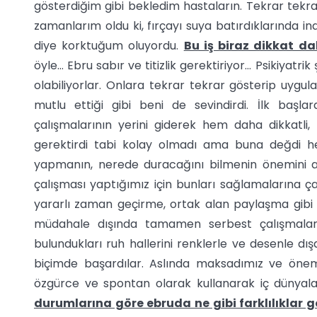
gösterdiğim gibi bekledim hastaların. Tekrar tekr
zamanlarım oldu ki, fırçayı suya batırdıklarında 
diye korktuğum oluyordu.
Bu iş biraz dikkat da
öyle… Ebru sabır ve titizlik gerektiriyor… Psikiyatrik
olabiliyorlar. Onlara tekrar tekrar gösterip uygu
mutlu ettiği gibi beni de sevindirdi. İlk baş
çalışmalarının yerini giderek hem daha dikkatli
gerektirdi tabi kolay olmadı ama buna değdi h
yapmanın, nerede duracağını bilmenin önemini a
çalışması yaptığımız için bunları sağlamalarına ç
yararlı zaman geçirme, ortak alan paylaşma gibi
müdahale dışında tamamen serbest çalışmaların
bulundukları ruh hallerini renklerle ve desenle dı
biçimde başardılar. Aslında maksadımız ve önem
özgürce ve spontan olarak kullanarak iç dünyala
durumlarına göre ebruda ne gibi farklılıklar 