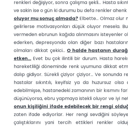
renkleri değişiyor, sonra çalışma şekli... Hasta sıkı
ve sakin ise o gün ki durumu bu defa renkler ahenk 
oluyor mu sonuç almada?
Elbette… Olmaz olur m
gelirlerse motivasyonları düşük oluyor mesela. Bu 
vermeden ebrunun kağıda alınmasını isteyenler olu
ederken, depresyonda olan diğer bazı hastaların
olmaları dikkat çekici...
O halde hastanın durağa
etken…
Evet bu çok ilintili bir durum. Hasta harek
hareketliliği döneminde renk uyumuna dikkat etm
dalıp gidiyor. Sürekli çiziyor çiziyor… Ve sonunda r
hastalar sıkıntılı, keyifsiz ya da huzursuz ol
edebilmişse, hastanedeki zamanının bir kısmını fark
düşünüyorsa, ebru yapmaya istekli oluyor ve iyi net
onun kişiliğini ifade edebilecek bir rengi old
zaten ifade ediyorlar. Her rengi sevdiğini söyle
çalıştıklarını yani tercih ettikleri renkler o