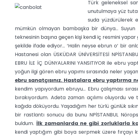
Türk geleneksel san
unutulmaya yüz tutan
suda yüzdürülerek el
mümkün olmayan bambaşka bir dünya… Suyun rüy
teknesinin başına geçen kişi kendi iç resmini yapar 
şekilde ifade ediyor… ‘Halin neyse ebrun o’ bir anl
Hastanesi olan ÜSKÜDAR ÜNİVERSİTESİ NPİSTANBUL
EBRU İLE İÇ DÜNYALARINI YANSITIYOR ile ebru yaptı
yoğun ilgi gören ebru yapımı sırasında neler yaşa
ebru sanatçısınız. Hastalara ebru yaptırma na
kendim yapıyordum ebruyu… Ebru çalışması sıras
bırakıyordum. Adeta zaman açılımı oluyordu ve
kağıda döküyordu. Yaşadığım her türlü günlük sıkı
bir rastlantı sonucu da bunu NPİSTANBUL Nörops
buldum.
İlk zamanlarda ne gibi zorluklarla ka
kendi yaptığım gibi boya serpmek üzere fırçayı k