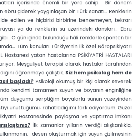
atları içerisinde önemli bir yere sahip. Bir dönem
 ebru giderek yaygınlaşan bir Türk sanatı… Renklerin
de edilen ve hiçbirisi birbirine benzemeyen, tekrarı
ası ya da renklerin su üzerindeki dansları… Ebru
gibi… O gün içinde bulunduğu hâli renklerle sponton bir
amda… Tüm konuları Türkiye’nin ilk özel Nöropsikiyatri
 Hastanesi yatan hastalarına PSİKİYATRİ HASTALARI
rıyor. Meşguliyet terapisi olarak hastalar tarafından
ndığını öğrenmeye çalıştık.
Siz hem psikolog hem de
sıl başladı?
Psikoloji okumuş bir kişi olarak severek
ında kendimi tamamen suyun ve boyanın enginliğine
 tüm duygumu serptiğim boyalarla sunun yüzeyinden
ntıyı unuttuğumu, rahatladığımı fark ediyordum. Güzel
ikiyatri Hastanesinde paylaşma ve yaptırma imkanı
rşılaştınız?
İlk zamanlar yılların verdiği alışkanlıkla,
ullanmanın, desen oluşturmak için suyun çizilmesinin