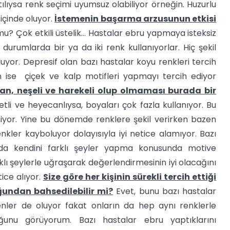
ntılıysa renk seçimi uyumsuz olabiliyor örneğin. Huzurlu
içinde oluyor.
İstemenin başarma arzusunun etkisi
u? Çok etkili üstelik… Hastalar ebru yapmaya isteksiz
durumlarda bir ya da iki renk kullanıyorlar. Hiç şekil
yor. Depresif olan bazı hastalar koyu renkleri tercih
 ise çiçek ve kalp motifleri yapmayı tercih ediyor
n, neşeli ve harekeli olup olmaması burada bir
etli ve heyecanlıysa, boyaları çok fazla kullanıyor. Bu
iyor. Yine bu dönemde renklere şekil verirken bazen
enkler kayboluyor dolayısıyla iyi netice alamıyor. Bazı
sa da kendini farklı şeyler yapma konusunda motive
lı şeylerle uğraşarak değerlendirmesinin iyi olacağını
ice alıyor.
Size göre her kişinin sürekli tercih ettiği
uğundan bahsedilebilir mi?
Evet, bunu bazı hastalar
yenler de oluyor fakat onların da hep aynı renklerle
lduğunu görüyorum. Bazı hastalar ebru yaptıklarını