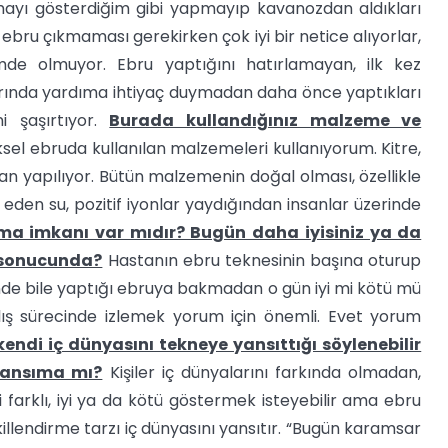
mayı gösterdiğim gibi yapmayıp kavanozdan aldıkları
ebru çıkmaması gerekirken çok iyi bir netice alıyorlar,
de olmuyor. Ebru yaptığını hatırlamayan, ilk kez
arında yardıma ihtiyaç duymadan daha önce yaptıkları
i şaşırtıyor.
Burada kullandığınız malzeme ve
l ebruda kullanılan malzemeleri kullanıyorum. Kitre,
ndan yapılıyor. Bütün malzemenin doğal olması, özellikle
t eden su, pozitif iyonlar yaydığından insanlar üzerinde
ma imkanı var mıdır? Bugün daha iyisiniz ya da
r sonucunda?
Hastanın ebru teknesinin başına oturup
nde bile yaptığı ebruya bakmadan o gün iyi mi kötü mü
lış sürecinde izlemek yorum için önemli. Evet yorum
 kendi iç dünyasını tekneye yansıttığı söylenebilir
yansıma mı?
Kişiler iç dünyalarını farkında olmadan,
ini farklı, iyi ya da kötü göstermek isteyebilir ama ebru
illendirme tarzı iç dünyasını yansıtır. “Bugün karamsar