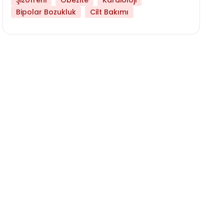
Şizofreni
Obezite
Kardioloji
Bipolar Bozukluk
Cilt Bakımı