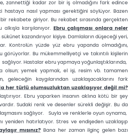
, zannettiği kadar zor bir iş olmadığını fark edince
ki hastaya nasıl yapması gerektiğini söylüyor. Bazen
ı bir rekabete giriyor. Bu rekabet sırasında gerçekten
 alkışla karşılanıyor.
Ebru çalışması onlara neler
r, sükûnet kazandırıyor kişiye. Damlaların düşeceği yeri,
rlar. Kontrolün yüzde yüz ebru yapanda olmadığını,
u görüyorlar. Bu mükemmelliyetçi ve takıntılı kişilerin
i sağlıyor. Hastalar ebru yapmaya yoğunlaştıklarında,
rsa olsun; yemek yapmak, el işi, resim vb. tamamen
dan, geleceğin kaygılarından uzaklaşacaklarını fark
da her türlü olumsuzluktan uzaklaşıyor değil mi?
aştırıyor. Ebru yaparken insanın aklına kötü bir şey
ardır. Sudaki renk ve desenler sürekli değişir. Bu da
klaşmasını sağlıyor. Suyla ve renklerle oyun oynama,
ı yeniden hatırlatıyor. Stres ve endişeden uzaklaşıp
aylaşır mısınız?
Bana her zaman ilginç gelen bazı