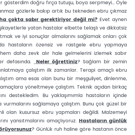
ar gösterdim doğru fırça tutuşu, boya serpmeyi… Öyle
inanmaz gözlerle bakıp artık bu tekneden ebru çıkmaz
ha çokta sabır gerektiriyor değil mi?
Evet aynen
 şikayetlerle yatan hastalar elbette telaşlı ve dikkatsiz
latmak ve iyi sonuçlar almalarını sağlamak onları çok
larda hastaların özensiz ve rastgele ebru yapmaya
, hem daha zevk alır hale gelmelerini izlemek sabır
er defasında.
Neler öğrettiniz
? Sağlam bir zemin
nlatmaya çalıştım ilk zamanlar. Terapi amaçlı ebru
alıştım ama esas olan bunu bir meşguliyet, dinlenme,
 amaçlara yöneltmeye çalıştım. Teknik açıdan birkaç
ı destekledim. Bu yaklaşımımla hastaların içinde
şa vurmalarını sağlamaya çalıştım. Bunu çok güzel bir
li olan kusursuz ebru yapmaları değildi. Malzemeyi
rını yansıtmalarını amaçlıyoruz.
Hastaların günlük
görüyorsunuz
? Günlük ruh haline göre hastanın önce