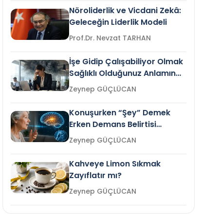
Nöroliderlik ve Vicdani Zekâ:
Geleceğin Liderlik Modeli
Prof.Dr. Nevzat TARHAN
İşe Gidip Çalışabiliyor Olmak
Sağlıklı Olduğunuz Anlamına
Gelir mi?
Zeynep GÜÇLÜCAN
Konuşurken “Şey” Demek
Erken Demans Belirtisi
Olabilir mi?
Zeynep GÜÇLÜCAN
Kahveye Limon Sıkmak
Zayıflatır mı?
Zeynep GÜÇLÜCAN