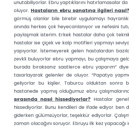
unutabiliyorlar. Ebru yaptıklarını hatırlamasalar da 
oluyor.
Hastaların ebru sanatına ilgileri nasıl
görmüş olanlar bile birebir uygulamayı hayranlıkl
anında herkes çok heyecanlanıyor ve nefesini tutuy
paylaşmak isterim. Erkek hastalar daha çok teknikle
hastalar ise çiçek ve kalp motifleri yapmayı seviy
yapıyorlar. İstemeyerek gelen hastalardan bazıla
zevkli buluyorlar ebru yapmayı, bu çalışmaya geldi
burada bıraksanız saatlerce ebru yaparım” diy
tasarlayarak gelenler de oluyor. “Papatya yapmak 
geliyorlar bu kişiler. Taburcu olduktan sonra b
hastanede yapmış olduğumuz ebru çalışmalarına 
sırasında nasıl hissediyorlar?
Hastalar genelli
hissediyorlar. Bunu kendileri de ifade ediyor ben d
giderken gülümsüyorlar, teşekkür ediyorlar. Çalış
zaman olacağını soruyor. Ebruyu ilk kez yapacağı 