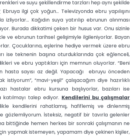
renkleri ve suyu şekillendirme tarzları hep aynı şekilde
?
Ebruya ilgi çok yoğun... Televizyonda ebru yapılışını
a izliyorlar… Kağıdın suya yatırılıp ebrunun alınması
or. Burada dikkatimi çeken bir husus var. Onu sizinle
 ve ebrunun tarihsel gelişimiyle ilgileniyorlar. Bayan
orlar. Çocuklarına, eşlerine hediye vermek üzere ebru
rı ise teknenin başına oturduklarında çok eğlenceli,
kleri ve ebru yaptıkları için memnun oluyorlar. “Beni
en hasta sayısı az değil. Yapacağı ebruyu önceden
istiyorum”, “mavi-yeşil” çalışacağım diye hazırlıklı
azı hastalar ebru kursuna başlıyorlar, bazıları ise
katılmayı talep ediyor.
Kendilerini bu çalışmalar
kle kendilerini rahatlamış, hafiflemiş ve dinlenmiş
e gözlemliyorum. İsteksiz, negatif bir tavırla gelenler
ma bittiğinde hemen herkes bir sonraki çalışmanın ne
için yapmak istemeyen, yapamam diye çekinen kişiler,