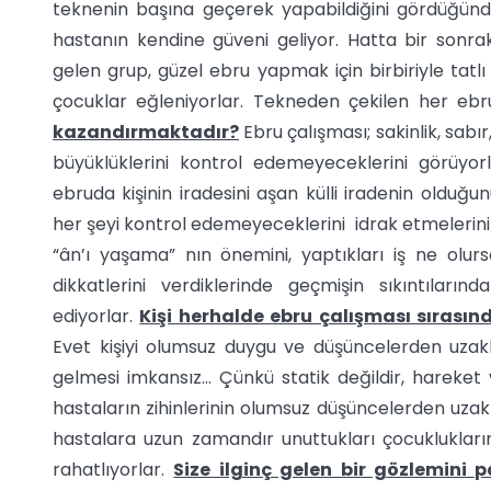
teknenin başına geçerek yapabildiğini gördüğünde
hastanın kendine güveni geliyor. Hatta bir sonra
gelen grup, güzel ebru yapmak için birbiriyle tatl
çocuklar eğleniyorlar. Tekneden çekilen her ebru
kazandırmaktadır?
Ebru çalışması; sakinlik, sabı
büyüklüklerini kontrol edemeyeceklerini görüyo
ebruda kişinin iradesini aşan külli iradenin olduğun
her şeyi kontrol edemeyeceklerini idrak etmelerin
“ân’ı yaşama” nın önemini, yaptıkları iş ne olu
dikkatlerini verdiklerinde geçmişin sıkıntıların
ediyorlar.
Kişi herhalde ebru çalışması sırasın
Evet kişiyi olumsuz duygu ve düşüncelerden uzakl
gelmesi imkansız… Çünkü statik değildir, hareket v
hastaların zihinlerinin olumsuz düşüncelerden uza
hastalara uzun zamandır unuttukları çocuklukların
rahatlıyorlar.
Size ilginç gelen bir gözlemini p