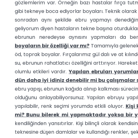
gözlemlerim var. Örneğin bazı hastalar fırça tut
gibi tekneye boca ediyorlar boyaları. Teknik olarak 
sonradan aynı şekilde ebru yapmayı denediğim
geliyorum diyen hastaların tekne başına oturdukl
ebrunun neredeyse aynısını yapmaları da ben
boyaların bir özelliği var mı?
Tamamıyla gelenekse
öd, toprak boyalar. Fırçalarımız gül dalı ve at kılı
su, ebrunun rahatlatıcı özelliğini arttırıyor. Hareke
olumlu etkileri vardır.
Yapılan ebruları yorumla
dün daha iyi idiniz denebilir mi bu çalışmala
ebru yapışı, ebrunun kağıda alınıp kalkması süreci
olduğunu anlayabiliyorsunuz. Yapılan ebruyu yapı
yapılabilir, renk seçimi yorumda etkili oluyor.
Kişi
mi? Bunu bilerek mi yapmaktadır yoksa bir 
kendiliğinden yansıtırlar. Kişi bilinçli olarak kendis
teknesine düşen damlalar ve kullandığı renkler, şek