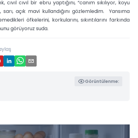
cıvıl cıvıl bir ebru yaptığını, “canım sıkılıyor, koyu
 sarı, açık mavi kullandığını gözlemledim. Yansıma
dikleri öfkelerini, korkularını, sıkıntılarını farkında
munu görüyoruz suda.
aylaş
Görüntülenme: