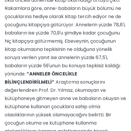
okul öncesi dönemde kitap okumadığı ortaya çıktı.
Rakamlara göre, anne-babaların büyük bölümü ne
çocuklarına hediye olarak kitap tercih ediyor ne de
çocuğunu kitapçıya götürüyor. Annelerin yüzde 78,8'i,
babaların ise yüzde 70,9'u şimdiye kadar çocuğunu
hiç kitapçıya götürmemiş. Ebeveynin, çocuğunun
kitap okumasına tepkisinin ne olduğuna yönelik
soruya verilen yanıt ise annelerin yüzde 67,5'i,
babaların yüzde 59'unun bu konuya tepkisiz kaldığı
yönünde.
“ANNELER ÖNCELİKLE
BİLİNÇLENDİRİLMELİ”
Araştırma sonuçlarını
değerlendiren Prof. Dr. Yılmaz, okumayan ve
kütüphaneye gitmeyen anne ve babaların okuyan ve
kütüphane kullanan çocuklara sahip olma
olasılıklarının yüksek olamayacağını belirtti. Bir
çocuğun okuma ve kütüphane kullanma