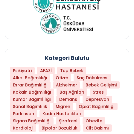
Kategori Bulutu
Psikiyatri
AFAZİ
Tüp Bebek
Alkol Bağımlılığı
Otizm
Saç Dökülmesi
Esrar Bağımlılığı
Alzheimer
Bebek Gelişimi
Kokain Bağımlılığı
Baş Ağrıları
Stres
Kumar Bağımlılığı
Demans
Depresyon
Sanal Bağımlılık
Migren
Opiat Bağımlılığı
Parkinson
Kadın Hastalıkları
Sigara Bağımlılığı
Şizofreni
Obezite
Kardioloji
Bipolar Bozukluk
Cilt Bakımı