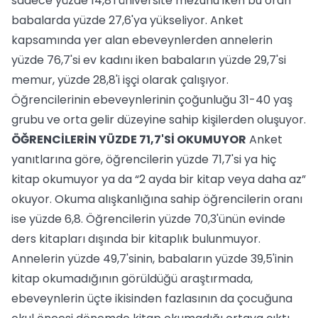
sadece yüzde 14,8'i üniversite mezunu iken bu oran
babalarda yüzde 27,6'ya yükseliyor. Anket
kapsamında yer alan ebeveynlerden annelerin
yüzde 76,7'si ev kadını iken babaların yüzde 29,7'si
memur, yüzde 28,8'i işçi olarak çalışıyor.
Öğrencilerinin ebeveynlerinin çoğunluğu 31-40 yaş
grubu ve orta gelir düzeyine sahip kişilerden oluşuyor.
ÖĞRENCİLERİN YÜZDE 71,7'Sİ OKUMUYOR
Anket
yanıtlarına göre, öğrencilerin yüzde 71,7'si ya hiç
kitap okumuyor ya da “2 ayda bir kitap veya daha az”
okuyor. Okuma alışkanlığına sahip öğrencilerin oranı
ise yüzde 6,8. Öğrencilerin yüzde 70,3'ünün evinde
ders kitapları dışında bir kitaplık bulunmuyor.
Annelerin yüzde 49,7'sinin, babaların yüzde 39,5'inin
kitap okumadığının görüldüğü araştırmada,
ebeveynlerin üçte ikisinden fazlasının da çocuğuna