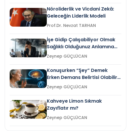
Nöroliderlik ve Vicdani Zekâ:
Geleceğin Liderlik Modeli
Prof.Dr. Nevzat TARHAN
İşe Gidip Çalışabiliyor Olmak
Sağlıklı Olduğunuz Anlamına
Gelir mi?
Zeynep GÜÇLÜCAN
Konuşurken “Şey” Demek
Erken Demans Belirtisi Olabilir
mi?
Zeynep GÜÇLÜCAN
Kahveye Limon Sıkmak
Zayıflatır mı?
Zeynep GÜÇLÜCAN