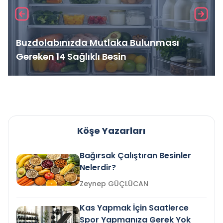
Buzdolabınızda Mutlaka Bulunması
Gereken 14 Sağlıklı Besin
Köşe Yazarları
Bağırsak Çalıştıran Besinler
Nelerdir?
Zeynep GÜÇLÜCAN
Kas Yapmak İçin Saatlerce
Spor Yapmanıza Gerek Yok