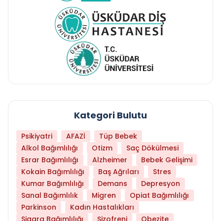
Kategori Bulutu
Psikiyatri
AFAZİ
Tüp Bebek
Alkol Bağımlılığı
Otizm
Saç Dökülmesi
Esrar Bağımlılığı
Alzheimer
Bebek Gelişimi
Kokain Bağımlılığı
Baş Ağrıları
Stres
Kumar Bağımlılığı
Demans
Depresyon
Sanal Bağımlılık
Migren
Opiat Bağımlılığı
Parkinson
Kadın Hastalıkları
Sigara Bağımlılığı
Şizofreni
Obezite