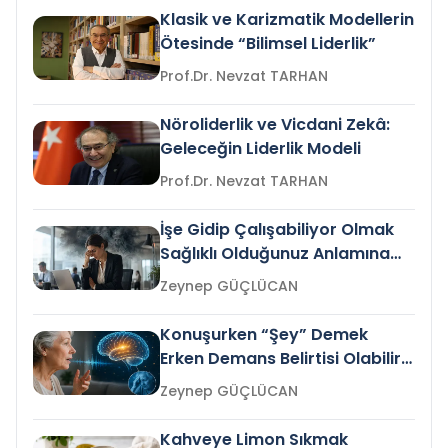
Klasik ve Karizmatik Modellerin
Ötesinde “Bilimsel Liderlik”
Prof.Dr. Nevzat TARHAN
Nöroliderlik ve Vicdani Zekâ:
Geleceğin Liderlik Modeli
Prof.Dr. Nevzat TARHAN
İşe Gidip Çalışabiliyor Olmak
Sağlıklı Olduğunuz Anlamına
Gelir mi?
Zeynep GÜÇLÜCAN
Konuşurken “Şey” Demek
Erken Demans Belirtisi Olabilir
mi?
Zeynep GÜÇLÜCAN
Kahveye Limon Sıkmak