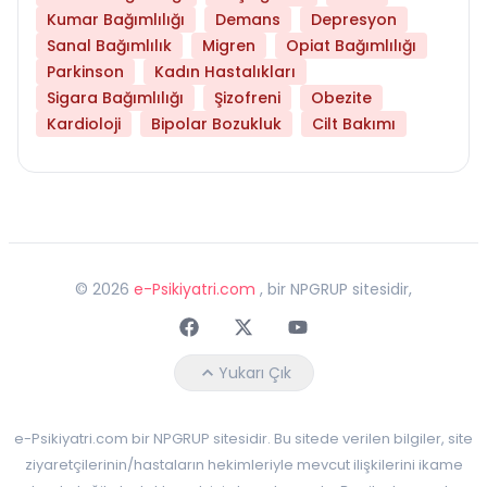
Kumar Bağımlılığı
Demans
Depresyon
Sanal Bağımlılık
Migren
Opiat Bağımlılığı
Parkinson
Kadın Hastalıkları
Sigara Bağımlılığı
Şizofreni
Obezite
Kardioloji
Bipolar Bozukluk
Cilt Bakımı
©
2026
e-Psikiyatri.com
, bir NPGRUP sitesidir,
Faceebok
Twitter
Youtube
Yukarı Çık
e-Psikiyatri.com bir NPGRUP sitesidir. Bu sitede verilen bilgiler, site
ziyaretçilerinin/hastaların hekimleriyle mevcut ilişkilerini ikame