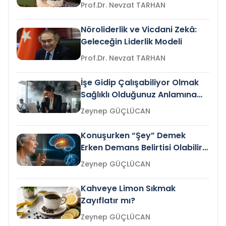
Prof.Dr. Nevzat TARHAN
Nöroliderlik ve Vicdani Zekâ:
Geleceğin Liderlik Modeli
Prof.Dr. Nevzat TARHAN
İşe Gidip Çalışabiliyor Olmak
Sağlıklı Olduğunuz Anlamına
Gelir mi?
Zeynep GÜÇLÜCAN
Konuşurken “Şey” Demek
Erken Demans Belirtisi Olabilir
mi?
Zeynep GÜÇLÜCAN
Kahveye Limon Sıkmak
Zayıflatır mı?
Zeynep GÜÇLÜCAN