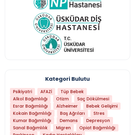
Kategori Bulutu
Psikiyatri
AFAZİ
Tüp Bebek
Alkol Bağımlılığı
Otizm
Saç Dökülmesi
Esrar Bağımlılığı
Alzheimer
Bebek Gelişimi
Kokain Bağımlılığı
Baş Ağrıları
Stres
Kumar Bağımlılığı
Demans
Depresyon
Sanal Bağımlılık
Migren
Opiat Bağımlılığı
Parkinson
Kadın Hastalıkları