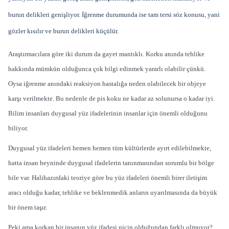
burun delikleri genişliyor. İğrenme durumunda ise tam tersi söz konusu, yani
gözler kısılır ve burun delikleri küçülür.
Araştırmacılara göre iki durum da gayet mantıklı. Korku anında tehlike
hakkında mümkün olduğunca çok bilgi edinmek yararlı olabilir çünkü.
Oysa iğrenme anındaki reaksiyon hastalığa neden olabilecek bir objeye
karşı verilmekte. Bu nedenle de pis koku ne kadar az solunursa o kadar iyi.
Bilim insanları duygusal yüz ifadelerinin insanlar için önemli olduğunu
biliyor.
Duygusal yüz ifadeleri hemen hemen tüm kültürlerde ayırt edilebilmekte,
hatta insan beyninde duygusal ifadelerin tanınmasından sorumlu bir bölge
bile var. Halihazırdaki teoriye göre bu yüz ifadeleri önemli birer iletişim
aracı olduğu kadar, tehlike ve beklenmedik anların uyarılmasında da büyük
bir önem taşır.
Peki ama korkan bir insanın yüz ifadesi niçin olduğundan farklı olmuyor?