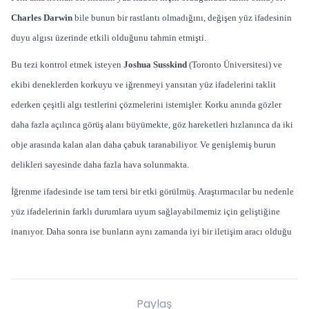
Charles Darwin
bile bunun bir rastlantı olmadığını, değişen yüz ifadesinin
duyu algısı üzerinde etkili olduğunu tahmin etmişti.
Bu tezi kontrol etmek isteyen
Joshua Susskind
(Toronto Üniversitesi) ve
ekibi deneklerden korkuyu ve iğrenmeyi yansıtan yüz ifadelerini taklit
ederken çeşitli algı testlerini çözmelerini istemişler. Korku anında gözler
daha fazla açılınca görüş alanı büyümekte, göz hareketleri hızlanınca da iki
obje arasında kalan alan daha çabuk taranabiliyor. Ve genişlemiş burun
delikleri sayesinde daha fazla hava solunmakta.
İğrenme ifadesinde ise tam tersi bir etki görülmüş. Araştırmacılar bu nedenle
yüz ifadelerinin farklı durumlara uyum sağlayabilmemiz için geliştiğine
inanıyor. Daha sonra ise bunların aynı zamanda iyi bir iletişim aracı olduğu
Paylaş