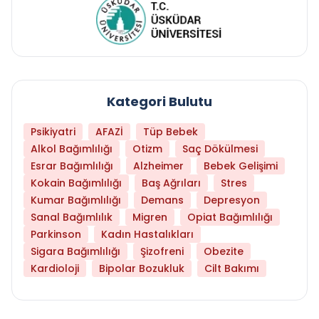
Kategori Bulutu
Psikiyatri
AFAZİ
Tüp Bebek
Alkol Bağımlılığı
Otizm
Saç Dökülmesi
Esrar Bağımlılığı
Alzheimer
Bebek Gelişimi
Kokain Bağımlılığı
Baş Ağrıları
Stres
Kumar Bağımlılığı
Demans
Depresyon
Sanal Bağımlılık
Migren
Opiat Bağımlılığı
Parkinson
Kadın Hastalıkları
Sigara Bağımlılığı
Şizofreni
Obezite
Kardioloji
Bipolar Bozukluk
Cilt Bakımı