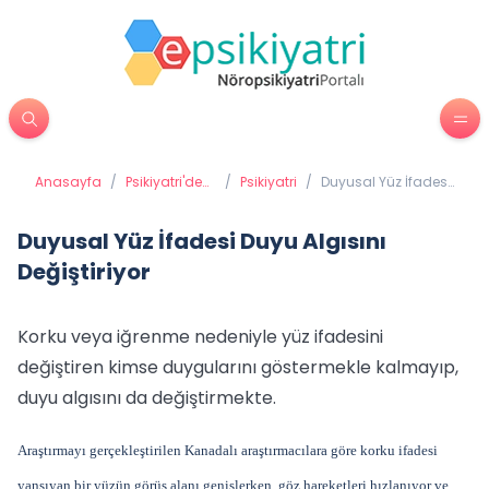
Anasayfa
/
Psikiyatri'de
/
Psikiyatri
/
Duyusal Yüz İfadesi
Tedavi
Duyu Algısını
Yöntemleri
Değiştiriyor
Duyusal Yüz İfadesi Duyu Algısını
Değiştiriyor
Korku veya iğrenme nedeniyle yüz ifadesini
değiştiren kimse duygularını göstermekle kalmayıp,
duyu algısını da değiştirmekte.
Araştırmayı gerçekleştirilen Kanadalı araştırmacılara göre korku ifadesi
yansıyan bir yüzün görüş alanı genişlerken, göz hareketleri hızlanıyor ve