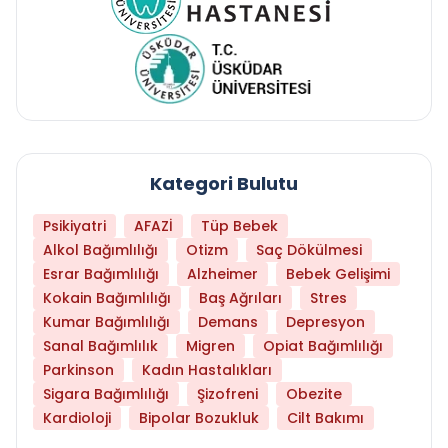
Kategori Bulutu
Psikiyatri
AFAZİ
Tüp Bebek
Alkol Bağımlılığı
Otizm
Saç Dökülmesi
Esrar Bağımlılığı
Alzheimer
Bebek Gelişimi
Kokain Bağımlılığı
Baş Ağrıları
Stres
Kumar Bağımlılığı
Demans
Depresyon
Sanal Bağımlılık
Migren
Opiat Bağımlılığı
Parkinson
Kadın Hastalıkları
Sigara Bağımlılığı
Şizofreni
Obezite
Kardioloji
Bipolar Bozukluk
Cilt Bakımı